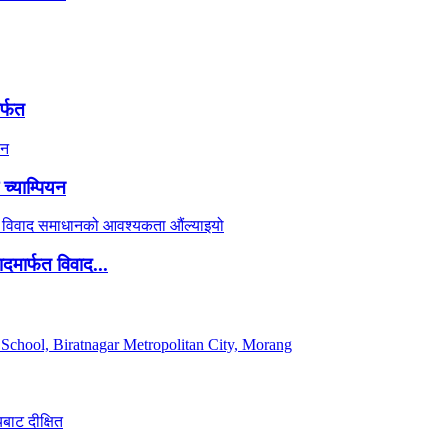
र्फत
च्याम्पियन
दमार्फत विवाद...