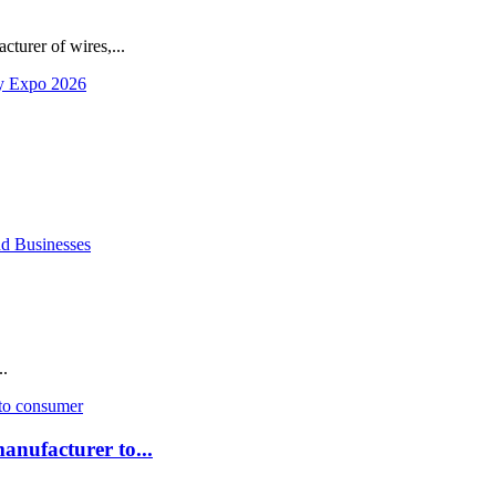
turer of wires,...
.
anufacturer to...