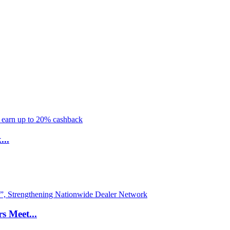
...
s Meet...