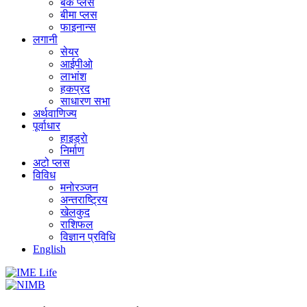
बैंक प्लस
बीमा प्लस
फाइनान्स
लगानी
सेयर
आईपीओ
लाभांश
हकप्रद
साधारण सभा
अर्थवाणिज्य
पूर्वाधार
हाइड्राे
निर्माण
अटो प्लस
विविध
मनोरञ्जन
अन्तराष्ट्रिय
खेलकुद
राशिफल
विज्ञान प्रविधि
English