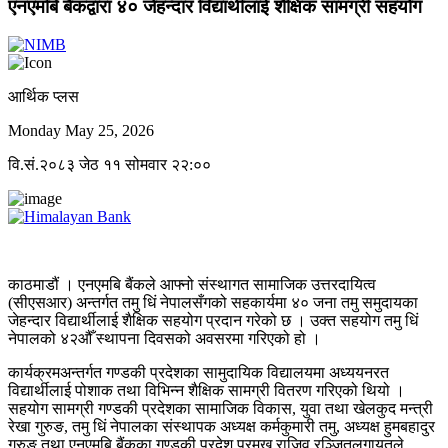
एनएमबि बैंकद्वारा ४० जेहन्दार विद्यार्थीलाई शैक्षिक सामग्री सहयोग
आर्थिक प्लस
Monday May 25, 2026
वि.सं.२०८३ जेठ ११ सोमवार २२:००
काठमाडौं । एनएमबि बैंकले आफ्नो संस्थागत सामाजिक उत्तरदायित्व
(सीएसआर) अन्तर्गत तमु धिं नेपालसँगको सहकार्यमा ४० जना तमु समुदायका
जेहन्दार विद्यार्थीलाई शैक्षिक सहयोग प्रदान गरेको छ । उक्त सहयोग तमु धिं
नेपालको ४२औँ स्थापना दिवसको अवसरमा गरिएको हो ।
कार्यक्रमअन्तर्गत गण्डकी प्रदेशका सामुदायिक विद्यालयमा अध्ययनरत
विद्यार्थीलाई पोशाक तथा विभिन्न शैक्षिक सामग्री वितरण गरिएको थियो ।
सहयोग सामग्री गण्डकी प्रदेशका सामाजिक विकास, युवा तथा खेलकुद मन्त्री
रेखा गुरुङ, तमु धिं नेपालका संस्थापक अध्यक्ष कर्मकुमारी तमु, अध्यक्ष हुमबहादुर
गुरुङ तथा एनएमबि बैंकका गण्डकी प्रदेश प्रमुख राजिव रञ्जितलगायतले