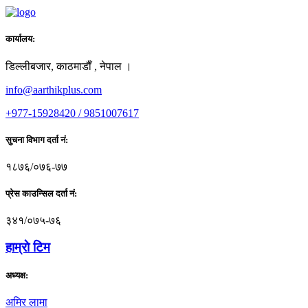
कार्यालय:
डिल्लीबजार, काठमाडाैँ , नेपाल ।
info@aarthikplus.com
+977-15928420 / 9851007617
सुचना विभाग दर्ता नं:
१८७६/०७६-७७
प्रेस काउन्सिल दर्ता नं:
३४१/०७५-७६
हाम्राे टिम
अध्यक्ष:
अमिर लामा