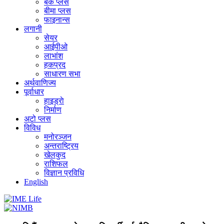
बैंक प्लस
बीमा प्लस
फाइनान्स
लगानी
सेयर
आईपीओ
लाभांश
हकप्रद
साधारण सभा
अर्थवाणिज्य
पूर्वाधार
हाइड्राे
निर्माण
अटो प्लस
विविध
मनोरञ्जन
अन्तराष्ट्रिय
खेलकुद
राशिफल
विज्ञान प्रविधि
English