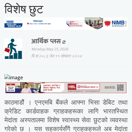
विशेष छुट
आर्थिक प्लस
Monday May 25, 2026
वि.सं.२०८३ जेठ ११ सोमवार २२:०४
काठमाडौं । एनएमबि बैंकले आफ्ना भिसा डेबिट तथा
क्रेडिट कार्डवाहक ग्राहकहरूका लागि भारतस्थित
मेदांता अस्पतालमा विशेष स्वास्थ्य सेवा छुटको व्यवस्था
गरेको छ । यस सहकार्यसँगै ग्राहकहरूले अब मेदांता