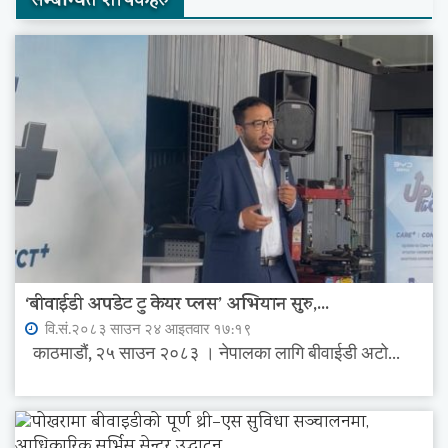
सम्बन्धित शीर्षकहरु
‘बीवाईडी अपडेट टु केयर प्लस’ अभियान सुरु,...
वि.सं.२०८३ साउन २४ आइतवार १७:१९
काठमाडौं, २५ साउन २०८३ । नेपालका लागि बीवाईडी अटो...