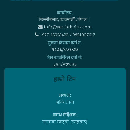
कार्यालय:
डिल्लीबजार, काठमाडाैँ , नेपाल ।
info@aarthikplus.com
+977-15928420 / 9851007617
सुचना विभाग दर्ता नं:
१८७६/०७६-७७
प्रेस काउन्सिल दर्ता नं:
३४१/०७५-७६
हाम्राे टिम
अध्यक्ष:
अमिर लामा
प्रबन्ध निर्देशक:
मनमाया स्याङ्वाे (स्याङ्ताङ)