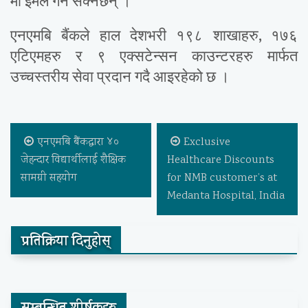
मा इमेल गर्न सक्नेछन् ।
एनएमबि बैंकले हाल देशभरी १९८ शाखाहरु, १७६
एटिएमहरु र ९ एक्सटेन्सन काउन्टरहरु मार्फत
उच्चस्तरीय सेवा प्रदान गदै आइरहेको छ ।
एनएमबि बैंकद्वारा ४०
Exclusive
जेहन्दार विद्यार्थीलाई शैक्षिक
Healthcare Discounts
सामग्री सहयोग
for NMB customer’s at
Medanta Hospital, India
प्रतिक्रिया दिनुहोस्