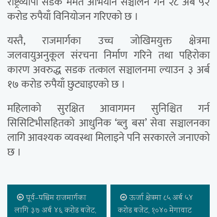
राष्ट्रव्यापी सडक मर्मत अभियान सञ्चालन गर्न २८ अर्ब ५२
करोड रुपैयाँ विनियोजन गरिएको छ ।
यस्तै, राजमार्गका उच्च जोखिमयुक्त क्षेत्रमा
जलवायुअनुकूल संरचना निर्माण गरिने तथा पहिरोका
कारण अवरुद्ध सडक तत्काल सञ्चालनमा ल्याउन ३ अर्ब
१७ करोड रुपैयाँ छुट्याइएको छ ।
महिलाको सुरक्षित आवागमन सुनिश्चित गर्न
सिसिटिभीसहितको आधुनिक ‘ब्लु बस’ सेवा सञ्चालनका
लागि आवश्यक व्यवस्था मिलाइने पनि सरकारले जनाएको
छ ।
पूर्व–पश्चिम राजमार्गका
ऊर्जा क्षेत्रमा ८५ अर्ब ५४
लागि ३७ अर्ब ४६ करोड बजेट,
करोड बजेट, १०४० मेगावाट