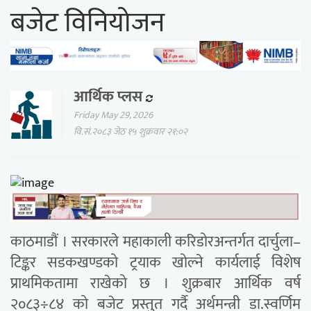
बजेट विनियोजन
आर्थिक प्लस
Friday May 29, 2026
वि.सं.२०८३ जेठ १५ शुक्रवार २१:०२
काठमाडौं । सरकारले महाकाली करिडोरअन्तर्गत दार्चुला–
टिङ्कर सडकखण्डको ट्रयाक खोल्ने कार्यलाई विशेष
प्राथमिकतामा राखेको छ । शुक्रबार आर्थिक वर्ष
२०८३÷८४ को बजेट प्रस्तुत गर्दै अर्थमन्त्री डा.स्वर्णिम