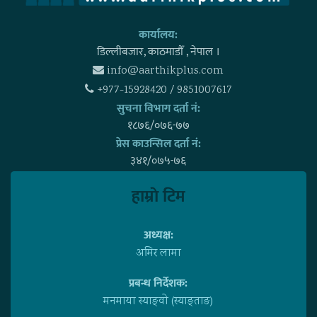
कार्यालय:
डिल्लीबजार, काठमाडाैँ , नेपाल ।
info@aarthikplus.com
+977-15928420 / 9851007617
सुचना विभाग दर्ता नं:
१८७६/०७६-७७
प्रेस काउन्सिल दर्ता नं:
३४१/०७५-७६
हाम्राे टिम
अध्यक्ष:
अमिर लामा
प्रबन्ध निर्देशक:
मनमाया स्याङ्वाे (स्याङ्ताङ)