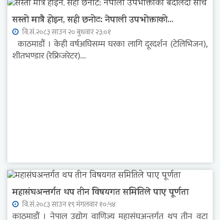
सस्तो मात्रै होइन, सही छनोट: नेपाली उपभोक्ताको...
वि.सं.२०८३ साउन २० बुधवार २३:०१
काठमाडौं । केही वर्षअघिसम्म घरका लागि दूरदर्शन (टेलिभिजन),
शीतभण्डार (रेफ्रिजरेटर)...
महासंघअन्तर्गत थप तीन विषयगत समितिले पाए पूर्णता
वि.सं.२०८३ साउन १९ मंगलवार १०:५४
काठमाडौं । नेपाल उद्योग वाणिज्य महासंघअन्तर्गत थप तीन वटा