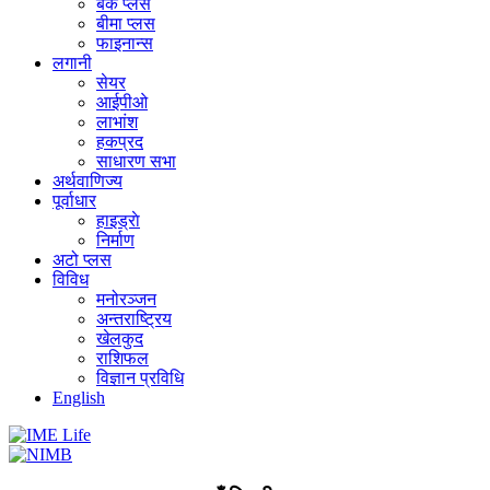
बैंक प्लस
बीमा प्लस
फाइनान्स
लगानी
सेयर
आईपीओ
लाभांश
हकप्रद
साधारण सभा
अर्थवाणिज्य
पूर्वाधार
हाइड्राे
निर्माण
अटो प्लस
विविध
मनोरञ्जन
अन्तराष्ट्रिय
खेलकुद
राशिफल
विज्ञान प्रविधि
English