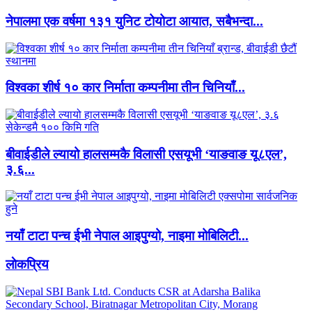
नेपालमा एक वर्षमा १३१ युनिट टोयोटा आयात, सबैभन्दा...
विश्वका शीर्ष १० कार निर्माता कम्पनीमा तीन चिनियाँ...
बीवाईडीले ल्यायो हालसम्मकै विलासी एसयूभी ‘याङवाङ यू८एल’,
३.६...
नयाँ टाटा पन्च ईभी नेपाल आइपुग्यो, नाइमा मोबिलिटी...
लाेकप्रिय