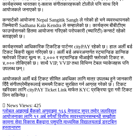
कार्यक्रममा भारतका ए-क्लास संगीतकारहरूको टोलीले पनि साथ दिने
आयोजकले जनाएको छ।
कन्सर्टको आयोजना Nepal Sangitik Sangh ले गरेको हो भने व्यवस्थापनको
जिम्मेवारी Sadhana Kala Kendra ले सम्हालेको छ। कार्यक्रम बीबीटीएम
फाउन्डेसनको हितमा आयोजना गरिएको परोपकारी (च्यारिटी) कन्सर्ट रहेको
बताइएको छ।
कार्यक्रमको आधिकारिक टिकटिङ पार्टनर cityPAY रहेको छ। हाल अर्ली बर्ड
टिकट बिक्री खुला गरिएको छ। अर्ली बर्ड अफरअन्तर्गत स्ट्यान्डिङ डान्सिङ
फ्लोरको टिकट मूल्य रु. २,००० र स्ट्यान्डिङ भीआईपी फ्लोरको टिकट रु.
४,००० तोकिएको छ। साथै VIP, VVIP तथा विभिन्न टेबल प्याकेजहरू पनि
उपलब्ध छन्।
आयोजकले अर्ली बर्ड टिकट सीमित अवधिका लागि मात्र उपलब्ध हुने जानकारी
दिँदै संगीतप्रेमीहरूलाई समयमै टिकट सुरक्षित गर्न आग्रह गरेको छ। टिकट
खरिदका लागि cityPAY Ticket Link मार्फत KYC प्रक्रिया पूरा गरी टिकट
लिन सकिनेछ।
News Views:
425
ग्लोबल आइएमई बैंकको अगुवाइमा १६६ मेगावाट सुपर तमोर जलविद्युत
आयोजनाका लागि १९ अर्ब रुपैयाँ वित्तीय व्यवस्थापनसम्बन्धी सम्झौता
कामना सेवा विकास बैंकद्वारा पशुपति माध्यमिक विद्यालयलाई डस्टबिन
हस्तान्तरण