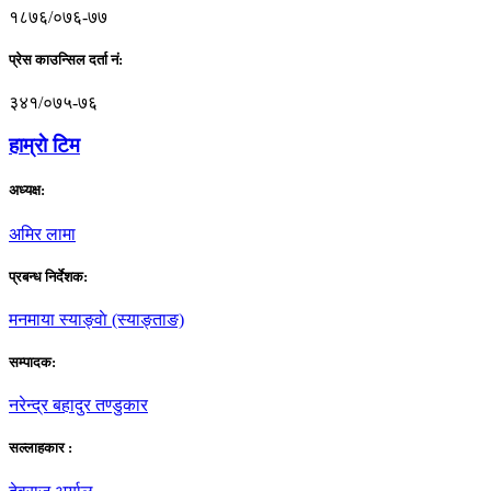
१८७६/०७६-७७
प्रेस काउन्सिल दर्ता नं:
३४१/०७५-७६
हाम्राे टिम
अध्यक्ष:
अमिर लामा
प्रबन्ध निर्देशक:
मनमाया स्याङ्वाे (स्याङ्ताङ)
सम्पादक:
नरेन्द्र बहादुर तण्डुकार
सल्लाहकार :