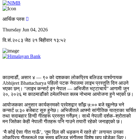
आर्थिक प्लस
Thursday Jun 04, 2026
वि.सं.२०८३ जेठ २१ बिहीवार १३:५२
काठमाडौं, असार ४ — ९० को दशकका लोकप्रिय बलिउड पार्श्वगायक
Abhijeet Bhattacharya पहिलो पटक नेपालमा लाइभ प्रस्तुति दिन आउने
भएका छन्। “लाइभ कन्सर्ट इन नेपाल — अभिजीत भट्टाचार्य” आगामी जुन
२०, २०२६ मा काठमाडौंको ठमेलस्थित क्लब नोभामा आयोजना हुने भएको छ।
आयोजकका अनुसार कार्यक्रमको प्रवेशद्वार साँझ ७:०० बजे खुल्नेछ भने
कन्सर्ट ७:३० बजेबाट सुरु हुनेछ। अभिजीतले आफ्नो सांगीतिक यात्राका चर्चित
तथा सदाबहार हिन्दी गीतहरू प्रस्तुत गर्नेछन्। साथै नेपाली दर्शक–श्रोताको
मन जितेका केही नेपाली गीतहरू पनि गाउने तयारी रहेको जनाइएको छ।
‘मै कोई ऐसा गीत गाऊँ’, ‘तुम दिल की धड़कन में रहते हो’ लगायत उनका
लोकप्रिय गीतहरूले एक समय बलिउड संगीतमा विशेष छाप छोडेका थिए।