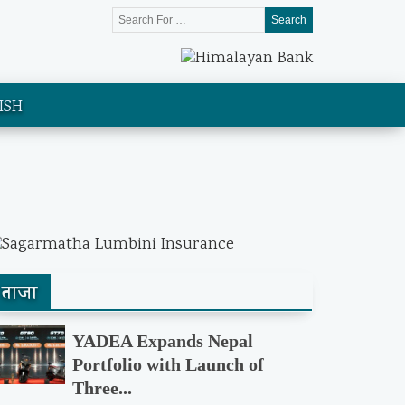
Search
ISH
ताजा
YADEA Expands Nepal
Portfolio with Launch of
Three...