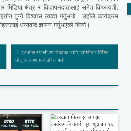
्र मिडिया क्षेत्र र विज्ञापनदातालाई समेत किफायती,
योग पुग्ने विश्वास व्यक्त गर्नुभयो। उहाँले कार्यक्रम
रूलाई धन्यवाद ज्ञापन गर्नुभएको थियो।
एलजीले नेपाली उपभोक्ताका लागि ‘एसेन्सियल सिरिज’
घरेलु उपकरण सार्वजनिक गर्‍यो