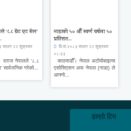
े ‘८.८ ग्रेट एट सेल’
नाडाको ५० औँ स्वर्ण वर्षमा ५०
.
प्रतिशत...
३ साउन २२ शुक्रवार
वि.सं.२०८३ साउन २२ शुक्रवार
०८:३३
 दराज नेपालले ‘८.८
काठमाडौँ। नेपाल अटोमोबाइल्स
ल’ सार्वजनिक गरेको...
एसोसिएसन अफ नेपाल (नाडा) ले
आफ्नो...
हाम्राे टिम