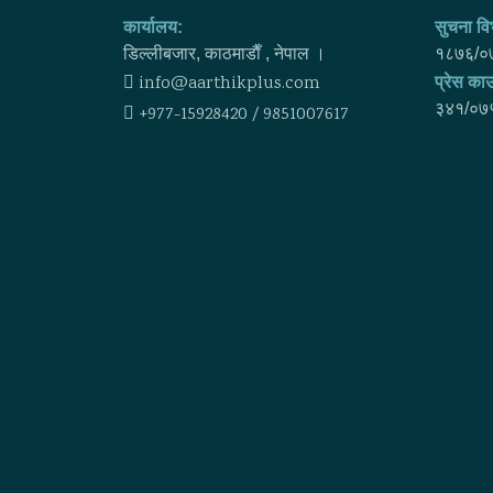
कार्यालय:
सुचना विभ
डिल्लीबजार, काठमाडाैँ , नेपाल ।
१८७६/०
info@aarthikplus.com
प्रेस काउ
३४१/०७
+977-15928420 / 9851007617