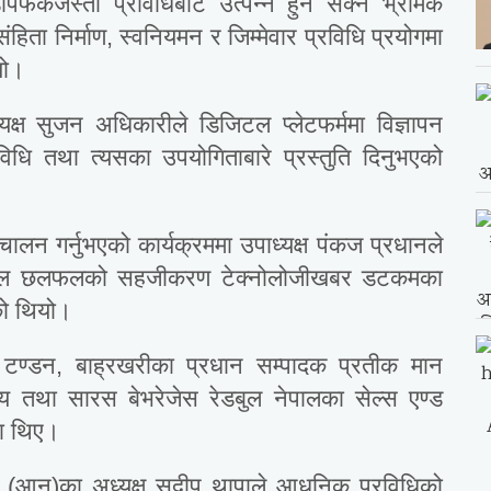
डीपफेकजस्ता प्रविधिबाट उत्पन्न हुन सक्ने भ्रामक
िता निर्माण, स्वनियमन र जिम्मेवार प्रविधि प्रयोगमा
यो।
क्ष सुजन अधिकारीले डिजिटल प्लेटफर्ममा विज्ञापन
िधि तथा त्यसका उपयोगिताबारे प्रस्तुति दिनुभएको
लन गर्नुभएको कार्यक्रममा उपाध्यक्ष पंकज प्रधानले
। प्यानल छलफलको सहजीकरण टेक्नोलोजीखबर डटकमका
को थियो।
र टण्डन, बाह्रखरीका प्रधान सम्पादक प्रतीक मान
्य तथा सारस बेभरेजेस रेडबुल नेपालका सेल्स एण्ड
का थिए।
ंघ (आन)का अध्यक्ष सुदीप थापाले आधुनिक प्रविधिको