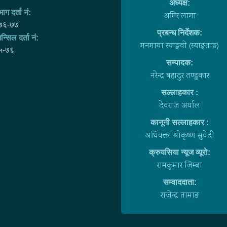
अध्यक्ष:
ाग दर्ता नं:
अमिर लामा
७६-७७
प्रबन्ध निर्देशक:
न्सिल दर्ता नं:
मनमाया स्याङ्वाे (स्याङ्ताङ)
५-७६
सम्पादक:
नरेन्द्र बहादुर तण्डुकार
सल्लाहकार :
देवराज अर्याल
कानूनी सल्लाहकार :
अधिवक्ता श्रीकृष्ण सुवेदी
क्रुयसिया न्यूज व्यूराे:
रामकुमार जिम्बा
सम्वाददाता:
राजेन्द्र तामाङ