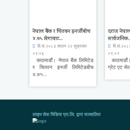
नेपाल बैंक र चितवन इनर्जीबीच
दराज नेपालल
४.७५ मेगावाट...
सार्वजनिक..
वि.सं.२०८३ साउन २२ शुक्रवार
वि.सं.२०८
०९:०६
०९:०१
काठमाडौं। नेपाल बैंक लिमिटेड
काठमाडौं।
र चितवन इनर्जी लिमिटेडबीच
ग्रेट एट से
४.७५...
लाइभ सेवा मिडिया प्रा.लि. द्वारा सञ्चालित