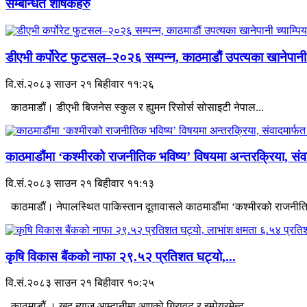
सम्बन्धित शीर्षकहरु
डीएभी कर्पोरेट फुटसल–२०२६ सम्पन्न, काठमाडौं उपत्यका खानेपानी.
वि.सं.२०८३ साउन २१ बिहीवार ११:२६
काठमाडौं। डीएभी बिजनेस स्कुल र ह्युमन रिसोर्स सोसाइटी नेपाल...
काठमाडौंमा ‘कश्मीरको राजनीतिक भविष्य’ विषयमा अन्तरक्रिया, संवा
वि.सं.२०८३ साउन २१ बिहीवार ११:१३
काठमाडौं। नेपालस्थित पाकिस्तान दूतावासले काठमाडौंमा ‘कश्मीरको राजनीति
कृषि विकास बैंकको नाफा २९.५२ प्रतिशत घट्यो,...
वि.सं.२०८३ साउन २१ बिहीवार १०:२५
काठमाडौं । खुद ब्याज आम्दानीमा आएको गिरावट र इम्पेयरमेन्ट...