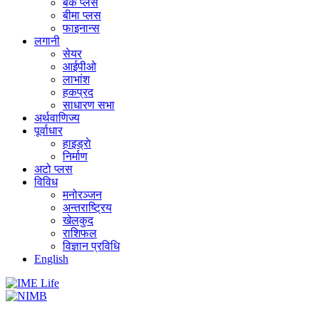
बैंक प्लस
बीमा प्लस
फाइनान्स
लगानी
सेयर
आईपीओ
लाभांश
हकप्रद
साधारण सभा
अर्थवाणिज्य
पूर्वाधार
हाइड्राे
निर्माण
अटो प्लस
विविध
मनोरञ्जन
अन्तराष्ट्रिय
खेलकुद
राशिफल
विज्ञान प्रविधि
English