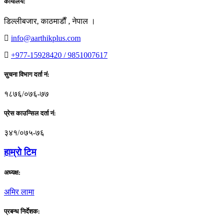
कार्यालय:
डिल्लीबजार, काठमाडाैँ , नेपाल ।
info@aarthikplus.com
+977-15928420 / 9851007617
सुचना विभाग दर्ता नं:
१८७६/०७६-७७
प्रेस काउन्सिल दर्ता नं:
३४१/०७५-७६
हाम्राे टिम
अध्यक्ष:
अमिर लामा
प्रबन्ध निर्देशक: