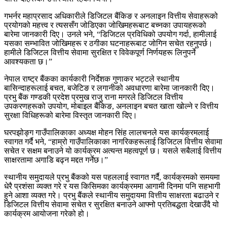
गभर्नर महाप्रसाद अधिकारीले डिजिटल बैंकिङ र अनलाइन वित्तीय सेवाहरूको
प्रयोगको महत्त्व र त्यससँग जोडिएका जोखिमहरूबाट बच्नका उपायहरूको
बारेमा जानकारी दिए। उनले भने, “डिजिटल प्रविधिको उपयोग गर्दा, हामीलाई
यसका सम्भावित जोखिमहरू र ठगीका घटनाहरूबाट जोगिन सचेत रहनुपर्छ।
हामीले डिजिटल वित्तीय सेवामा सुरक्षित र विवेकपूर्ण निर्णयहरू लिनुपर्ने
आवश्यकता छ।”
नेपाल राष्ट्र बैंकका कार्यकारी निर्देशक गुणाकर भट्टले स्थानीय
बासिन्दाहरूलाई बचत, बजेटिङ र लगानीको अवधारणा बारेमा जानकारी दिए।
प्रभु बैंक गण्डकी प्रदेश प्रमुख राजु राना मगरले डिजिटल वित्तीय
उपकरणहरूको उपयोग, मोबाइल बैंकिङ, अनलाइन बचत खाता खोल्ने र वित्तीय
सुरक्षा विधिहरूको बारेमा विस्तृत जानकारी दिए।
घरपझोङ्ग गाउँपालिकाका अध्यक्ष मोहन सिंह लालचनले यस कार्यक्रमलाई
स्वागत गर्दै भने, “हाम्रो गाउँपालिकाका नागरिकहरूलाई डिजिटल वित्तीय सेवामा
सचेत र सक्षम बनाउने यो कार्यक्रम अत्यन्त महत्वपूर्ण छ। यसले सबैलाई वित्तीय
साक्षरतामा अगाडि बढ्न मद्दत गर्नेछ।”
स्थानीय समुदायले प्रभु बैंकको यस पहललाई स्वागत गर्दै, कार्यक्रमको समयमा
धेरै प्रशंसा व्यक्त गरे र यस किसिमका कार्यक्रममा आगामी दिनमा पनि सहभागी
हुने आशा व्यक्त गरे। प्रभु बैंकले स्थानीय समुदायमा वित्तीय साक्षरता बढाउने र
डिजिटल वित्तीय सेवामा सचेत र सुरक्षित बनाउने आफ्नो प्रतिबद्धता देखाउँदै यो
कार्यक्रम आयोजना गरेको हो।