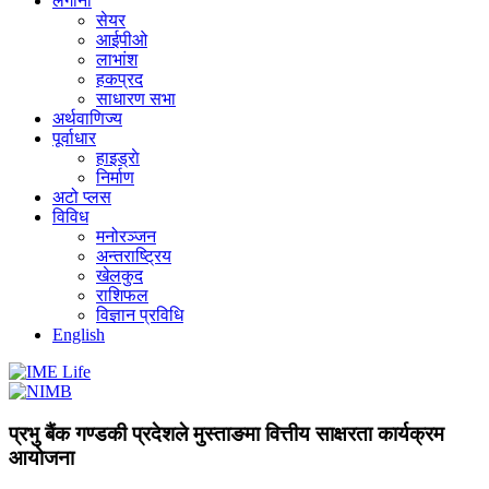
लगानी
सेयर
आईपीओ
लाभांश
हकप्रद
साधारण सभा
अर्थवाणिज्य
पूर्वाधार
हाइड्राे
निर्माण
अटो प्लस
विविध
मनोरञ्जन
अन्तराष्ट्रिय
खेलकुद
राशिफल
विज्ञान प्रविधि
English
प्रभु बैंक गण्डकी प्रदेशले मुस्ताङमा वित्तीय साक्षरता कार्यक्रम
आयोजना