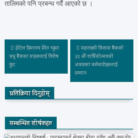
तालिमको पनि प्रबन्ध गर्दै आएको छ ।
होटेल हिमालय सेरेन भ्युमा
महालक्ष्मी विकास बैंकको
प्रभु बैंकका ग्राहकलाई विशेष
३१ औं वार्षिकोत्सवको
छुट
अवसरमा कर्मचारीहरुलाई
सम्मान
प्रतिक्रिया दिनुहोस्
सम्बन्धित शीर्षकहरु