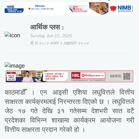
आर्थिक प्लस
Sunday Jun 15, 2025
वि.सं.२०८२ असार १ आइतवार २१:०४
काठमाडौँ । एन आइसी एशिया लघुवित्तले वित्तीय
साक्षरता कार्यक्रमलाई निरन्तरता दिएको छ । लघुवित्तले
जेठ १७ गते देखि ३१ गतेसम्म देशभरी सात वटै
प्रदेशका विभिन्न शाखामा कार्यक्रम आयोजना गरी
वित्तीय साक्षरता प्रदान गरेको हो ।