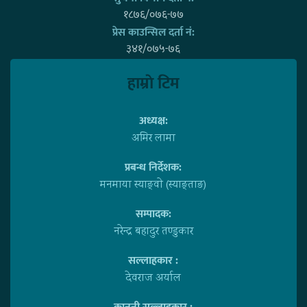
१८७६/०७६-७७
प्रेस काउन्सिल दर्ता नं:
३४१/०७५-७६
हाम्राे टिम
अध्यक्ष:
अमिर लामा
प्रबन्ध निर्देशक:
मनमाया स्याङ्वाे (स्याङ्ताङ)
सम्पादक:
नरेन्द्र बहादुर तण्डुकार
सल्लाहकार :
देवराज अर्याल