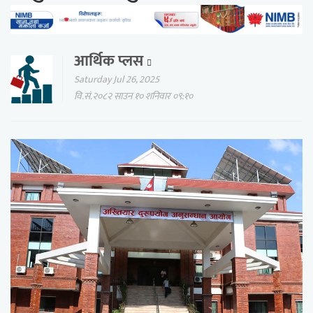
आर्थिक प्लस
Saturday Jul 26, 2025
वि.सं.२०८२ साउन १० शनिवार ०९:१०