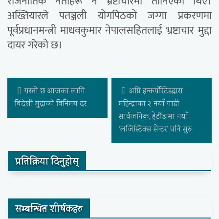
राजनीतिक नेताहरू नै भ्रष्टाचारमा तानिएका थिए।
अख्तियारले पतञ्जली योगपिठको जग्गा प्रकरणमा
पूर्वप्रधानमन्त्री माधवकुमार नेपालसहितलाई भ्रष्टाचार मुद्दा
दायर गरेको छ।
यस्तो छ आजका लागि
अग्नि इन्कर्पोरेटेडद्वारा
विदेशी मुद्राको विनिमय दर
महिन्द्राका २ नयाँ गाडी
सार्वजनिक, हेटौंडामा नयाँ
‘लजिस्टिक्स सेन्टर’ पनि सुरु
प्रतिक्रिया दिनुहोस्
सम्बन्धित शीर्षकहरु