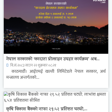
नेपाल सरकारको ‘करदाता प्रोत्साहन उपहार कार्यक्रम’ अब...
वि.सं.२०८३ साउन २२ शुक्रवार ०८:२१
काठमाडौं। आईएमई खल्ती लिमिटेडले नेपाल सरकार, अर्थ
मन्त्रालय अन्तर्गतको...
कृषि विकास बैंकको नाफा २९.५२ प्रतिशत घट्यो,...