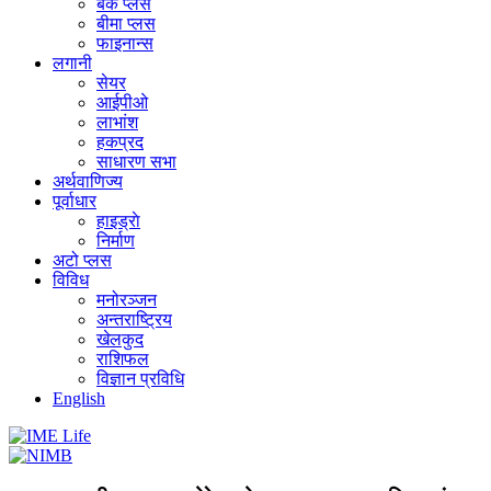
बैंक प्लस
बीमा प्लस
फाइनान्स
लगानी
सेयर
आईपीओ
लाभांश
हकप्रद
साधारण सभा
अर्थवाणिज्य
पूर्वाधार
हाइड्राे
निर्माण
अटो प्लस
विविध
मनोरञ्जन
अन्तराष्ट्रिय
खेलकुद
राशिफल
विज्ञान प्रविधि
English