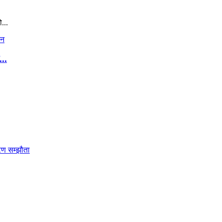
...
..