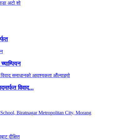
र्फत
च्याम्पियन
दमार्फत विवाद...