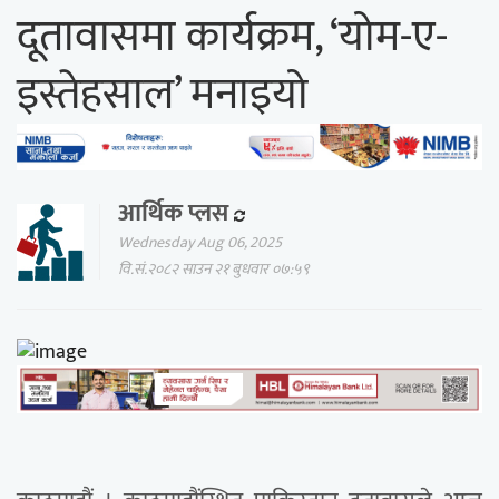
दूतावासमा कार्यक्रम, ‘योम-ए-
इस्तेहसाल’ मनाइयो
आर्थिक प्लस
Wednesday Aug 06, 2025
वि.सं.२०८२ साउन २१ बुधवार ०७:५९