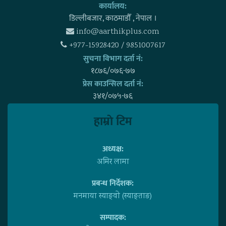
कार्यालय:
डिल्लीबजार, काठमाडाैँ , नेपाल ।
info@aarthikplus.com
+977-15928420 / 9851007617
सुचना विभाग दर्ता नं:
१८७६/०७६-७७
प्रेस काउन्सिल दर्ता नं:
३४१/०७५-७६
हाम्राे टिम
अध्यक्ष:
अमिर लामा
प्रबन्ध निर्देशक:
मनमाया स्याङ्वाे (स्याङ्ताङ)
सम्पादक: