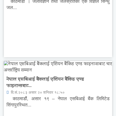
काठमाडौं । जलविज्ञान तथा जलस्रोतका एक विज्ञले सिन्धु
जल...
नेपाल एसबिआई बैंकलाई एशियन बैंकिङ एण्ड
फाइनान्सबाट...
वि.सं.२०८३ असार २० शनिवार १८:५०
काठमाडौं, असार १९ – नेपाल एसबिआई बैंक लिमिटेड
सिंगापुरस्थित...