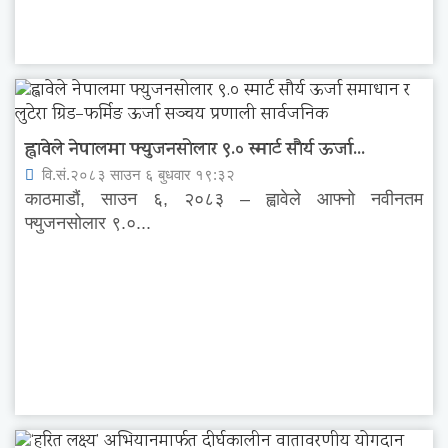
ह्वावेले नेपालमा फ्युजनसोलार ९.० स्मार्ट सौर्य ऊर्जा...
वि.सं.२०८३ साउन ६ बुधवार १९:३२
काठमाडौं, साउन ६, २०८३ – ह्वावेले आफ्नो नवीनतम
फ्युजनसोलार ९.०...