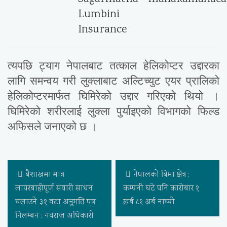
त्यपछि ट्याग नेपालबाट तत्काल हेलिकोप्टर उद्दारका
लागि समन्वय गरी लुक्लाबाट अल्टिच्युट एयर प्रालिको
हेलिकोप्टरमार्फत घिमिरेको उद्दार गरिएको थियो ।
घिमिरेको शरीरलाई लुक्ला पुर्याइएको विभागको फिल्ड
अफिसले जनाएको छ ।
बैशाखमा मात्र
नेपालको बिमा क्षेत्र :
लापरबाहीपूर्ण सवारी साधन
कम्पनी घटे पनि कारोबार १
चलाउने ३१ वटा अनुमति पत्र
खर्ब ८१ अर्ब नाघ्यो
निलम्बन : नवराज अधिकारी