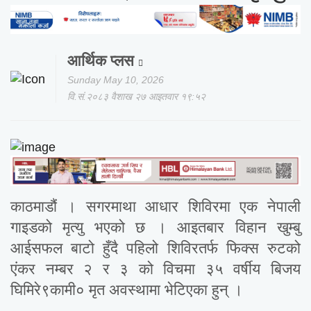
आर्थिक प्लस
Sunday May 10, 2026
वि.सं.२०८३ वैशाख २७ आइतवार १९:५२
काठमाडौं । सगरमाथा आधार शिविरमा एक नेपाली
गाइडको मृत्यु भएको छ । आइतबार विहान खुम्बु
आईसफल बाटो हुँदै पहिलो शिविरतर्फ फिक्स रुटको
एंकर नम्बर २ र ३ को विचमा ३५ वर्षीय बिजय
घिमिरे९कामी० मृत अवस्थामा भेटिएका हुन् ।