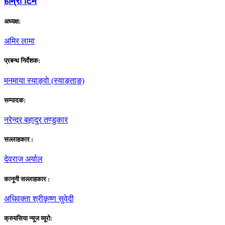
हाम्राे टिम
अध्यक्ष:
अमिर लामा
प्रबन्ध निर्देशक:
मनमाया स्याङ्वाे (स्याङ्ताङ)
सम्पादक:
नरेन्द्र बहादुर तण्डुकार
सल्लाहकार :
देवराज अर्याल
कानूनी सल्लाहकार :
अधिवक्ता श्रीकृष्ण सुवेदी
क्रुयसिया न्यूज व्यूराे: