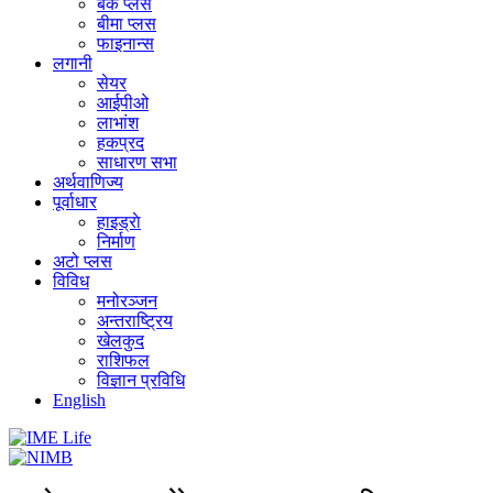
बैंक प्लस
बीमा प्लस
फाइनान्स
लगानी
सेयर
आईपीओ
लाभांश
हकप्रद
साधारण सभा
अर्थवाणिज्य
पूर्वाधार
हाइड्राे
निर्माण
अटो प्लस
विविध
मनोरञ्जन
अन्तराष्ट्रिय
खेलकुद
राशिफल
विज्ञान प्रविधि
English