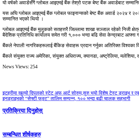
यो वर्षको अवार्डसँगै ग्लोबल आइएमई बैंक तेश्रो पटक बेष्ट बैंक अवार्डबाट सम्
यस अघि ग्लोबल आइएमई बैंक ग्लोबल फाइनान्सको बेष्ट बैंक अवार्ड २०२४ र २०२५ त
सम्मानित भएको थियो ।
ग्लोबल आइएमई बैंक मुलुकको सतहत्तरै जिल्लामा शाखा सञ्जाल रहेको निजी क्षे
बैदेशिक प्रतिनिधि कार्यालय समेत गरी १,००० भन्दा बढि सेवा केन्द्रबाट आफ्ना ग
बैंकले नेपाली नागरिकहरूलाई बैंकिङ सेवाहरू प्रदान गर्नुका अतिरिक्त विश्वका व
बैंकले संयुक्त राज्य अमेरिका, संयुक्त अधिराज्य, क्यानडा, अष्ट्रेलिया, मलेशिय
News Views:
254
इटहरीमा खुल्यो दिपलको स्टेट अफ आर्ट सोरुम,सुरु भयो विशेष टेस्ट ड्राइभ र 
इनड्राइभको “सेफ्टी फस्र्ट” तालिम सम्पन्न, १०० भन्दा बढी चालक सहभागी
प्रतिक्रिया दिनुहोस्
सम्बन्धित शीर्षकहरु