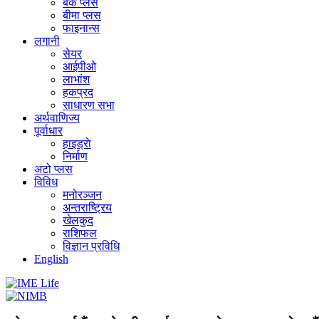
बैंक प्लस
बीमा प्लस
फाइनान्स
लगानी
सेयर
आईपीओ
लाभांश
हकप्रद
साधारण सभा
अर्थवाणिज्य
पूर्वाधार
हाइड्राे
निर्माण
अटो प्लस
विविध
मनोरञ्जन
अन्तराष्ट्रिय
खेलकुद
राशिफल
विज्ञान प्रविधि
English