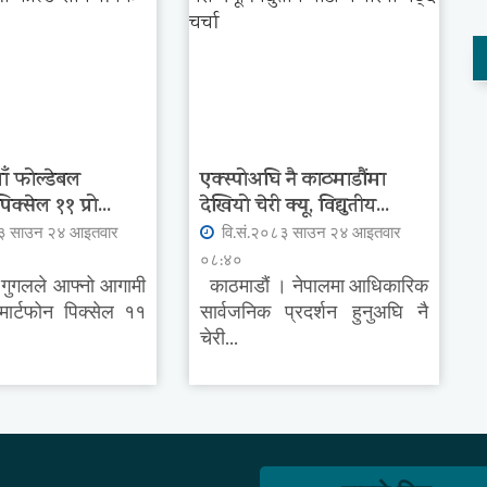
ँ फोल्डेबल
एक्स्पोअघि नै काठमाडौंमा
पिक्सेल ११ प्रो...
देखियो चेरी क्यू, विद्युतीय...
८३ साउन २४ आइतवार
वि.सं.२०८३ साउन २४ आइतवार
०८:४०
 गुगलले आफ्नो आगामी
काठमाडौं । नेपालमा आधिकारिक
्मार्टफोन पिक्सेल ११
सार्वजनिक प्रदर्शन हुनुअघि नै
चेरी...