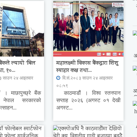
 बैंकले ल्यायो ‘बिल
महालक्ष्मी विकास बैंकद्धारा शिशु
ा, १०...
स्याहार कक्ष तथा...
८३ साउन २४ आइतवार
वि.सं.२०८३ साउन २४ आइतवार
०८:५९
 माछापुच्छ्रे बैंक
काठमाडौं । विश्व स्तनपान
े नेपाल सरकारको
सप्ताह २०२६ (अगस्ट ०१ देखी
त्साहन...
अगस्ट...