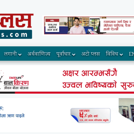
लगानी
अर्थवाणिज्य
पूर्वाधार
अटो प्लस
विविध
E