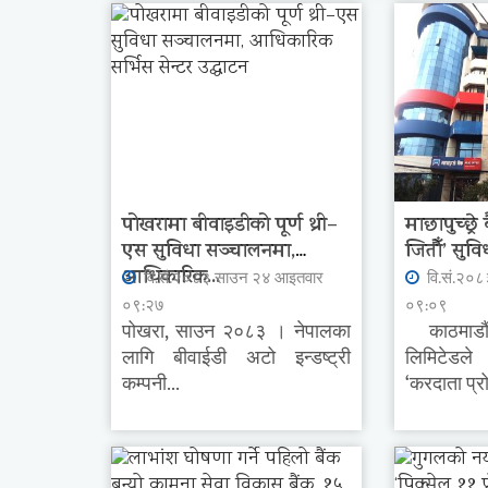
पोखरामा बीवाइडीको पूर्ण थ्री–
माछापुच्छ्रे
एस सुविधा सञ्चालनमा,
जितौँ’ सुविध
आधिकारिक...
वि.सं.२०८३ साउन २४ आइतवार
वि.सं.२०
०९:२७
०९:०९
पोखरा, साउन २०८३ । नेपालका
काठमाडौं ।
लागि बीवाईडी अटो इन्डष्ट्री
लिमिटेडल
कम्पनी...
‘करदाता प्रो