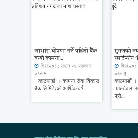
लाभांश घोषणा गर्ने पहिलो बैंक
गुगलको नया
बन्यो कामना...
स्मार्टफोन ‘
वि.सं.२०८३ साउन २४ आइतवार
वि.सं.२०
०८:५५
०८:५३
काठमाडौं । कामना सेवा विकास
काठमाडौं ।
बैंक लिमिटेडले आर्थिक वर्ष...
फोल्डेबल स
प्रो...