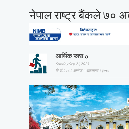
नेपाल राष्ट्र बैंकले ७० अर्
आर्थिक प्लस
Sunday Sep 21, 2025
वि.सं.२०८२ असोज ५ आइतवार १३:५०