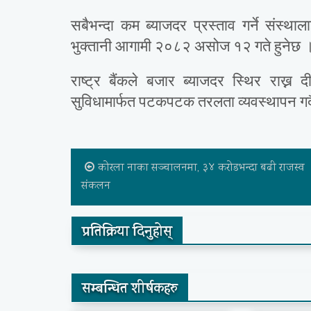
सबैभन्दा कम ब्याजदर प्रस्ताव गर्ने संस्था
भुक्तानी आगामी २०८२ असोज १२ गते हुनेछ । 
राष्ट्र बैंकले बजार ब्याजदर स्थिर राख्न 
सुविधामार्फत पटकपटक तरलता व्यवस्थापन गर
कोरला नाका सञ्चालनमा, ३४ करोडभन्दा बढी राजस्व
संकलन
प्रतिक्रिया दिनुहोस्
सम्बन्धित शीर्षकहरु