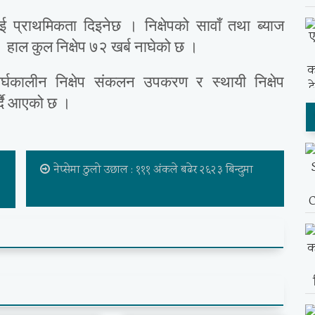
लाई प्राथमिकता दिइनेछ । निक्षेपको सावाँ तथा ब्याज
हाल कुल निक्षेप ७२ खर्ब नाघेको छ ।
दीर्घकालीन निक्षेप संकलन उपकरण र स्थायी निक्षेप
्दै आएको छ ।
नेप्सेमा ठुलो उछाल : १११ अंकले बढेर २६२३ बिन्दुमा