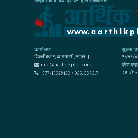
लाइभ सेवा मिडिया प्रा.लि. द्वारा सञ्चालित
कार्यालय:
सुचना विभ
डिल्लीबजार, काठमाडाैँ , नेपाल ।
१८७६/०
info@aarthikplus.com
प्रेस काउ
३४१/०७
+977-15928420 / 9851007617