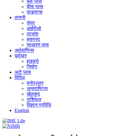
बैंक प्लस
बीमा प्लस
फाइनान्स
लगानी
सेयर
आईपीओ
लाभांश
हकप्रद
साधारण सभा
अर्थवाणिज्य
पूर्वाधार
हाइड्राे
निर्माण
अटो प्लस
विविध
मनोरञ्जन
अन्तराष्ट्रिय
खेलकुद
राशिफल
विज्ञान प्रविधि
English