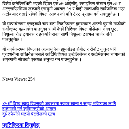
विशेष कनेक्टिभिटी भएको दिपल एस०७ आईसीए, स्टाइलिस सेडान एल०७ र
अल्ट्राप्रिमियम लक्जरी एसयुभी अवतार ११ र केही साताअघि सार्वजनिक भएर
अटोबजार तताई रहेको दिपल एस०५ को पनि टेस्ट ड्राइभ गर्न सक्नुहुनेछ ।
यो एक्सचेन्जमा ग्राहकले चार वटा रिकन्डिसन हाउसबाट आफ्नो पुरानो गाडीको
सर्वोत्कृष्ट मूल्यांकन पाउनुका साथै केही निश्चित दिपल मोडेलमा नगद छुट,
निशुल्क रोड ट्याक्स र इन्स्योरेन्सका साथै निशुल्क ट्राभल चार्जर पनि
पाउनुहुनेछ ।
यो कार्यक्रममा दिपलका अत्याधुनिक ह्युमनोइड रोबोट र रोबोट कुकुर पनि
प्रदर्शनीमा राखिनेछ जसले आर्टिफिशियल इन्टेलिजेन्स र अटोमेसनमा चांगानको
अग्रगामी सोचको प्रत्यक्ष अनुभव गर्न पाउनुहुनेछ ।
News Views:
254
४५औं विश्व खाद्य दिवसको अवसरमा स्वच्छ खाना र समृद्ध भविष्यका लागि
हातेमालो गर्न कृषिमन्त्रीको आह्वान
दुई रुपैयाँले घट्यो पेट्रोलको मूल्य
प्रतिक्रिया दिनुहोस्