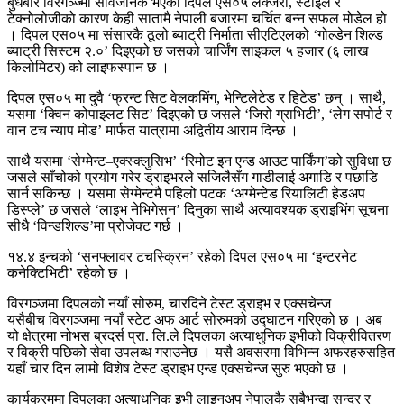
बुधबार विरगञ्ज्मा सार्वजनिक भएको दिपल एस०५ लक्जरी, स्टाइल र
टेक्नोलोजीको कारण केही सातामै नेपाली बजारमा चर्चित बन्न सफल मोडेल हो
। दिपल एस०५ मा संसारकै ठूलो ब्याट्री निर्माता सीएटिएलको ‘गोल्डेन शिल्ड
ब्याट्री सिस्टम २.०’ दिइएको छ जसको चार्जिंग साइकल ५ हजार (६ लाख
किलोमिटर) को लाइफस्पान छ ।
दिपल एस०५ मा दुवै ‘फ्रन्ट सिट वेलकमिंग, भेन्टिलेटेड र हिटेड’ छन् । साथै,
यसमा ‘क्विन कोपाइलट सिट’ दिइएको छ जसले ‘जिरो ग्राभिटी’, ‘लेग सपोर्ट र
वान टच न्याप मोड’ मार्फत यात्रामा अद्वितीय आराम दिन्छ ।
साथै यसमा ‘सेग्मेन्ट–एक्स्क्लुसिभ’ ‘रिमोट इन एन्ड आउट पार्किंग’को सुविधा छ
जसले साँचोको प्रयोग गरेर ड्राइभरले सजिलैसँग गाडीलाई अगाडि र पछाडि
सार्न सकिन्छ । यसमा सेग्मेन्टमै पहिलो पटक ‘अग्मेन्टेड रियालिटी हेडअप
डिस्प्ले’ छ जसले ‘लाइभ नेभिगेसन’ दिनुका साथै अत्यावश्यक ड्राइभिंग सूचना
सीधै ‘विन्डशिल्ड’मा प्रोजेक्ट गर्छ ।
१४.४ इन्चको ‘सनफ्लावर टचस्क्रिन’ रहेको दिपल एस०५ मा ‘इन्टरनेट
कनेक्टिभिटी’ रहेको छ ।
विरगञ्जमा दिपलको नयाँ सोरुम, चारदिने टेस्ट ड्राइभ र एक्सचेन्ज
यसैबीच विरगञ्जमा नयाँ स्टेट अफ आर्ट सोरुमको उद्घाटन गरिएको छ । अब
यो क्षेत्रमा नोभस ब्रदर्स प्रा. लि.ले दिपलका अत्याधुनिक इभीको विक्रीवितरण
र विक्री पछिको सेवा उपलब्ध गराउनेछ । यसै अवसरमा विभिन्न अफरहरुसहित
यहाँ चार दिन लामो विशेष टेस्ट ड्राइभ एन्ड एक्सचेन्ज सुरु भएको छ ।
कार्यक्रममा दिपलका अत्याधुनिक इभी लाइनअप नेपालकै सबैभन्दा सुन्दर र