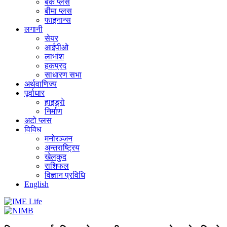
बैंक प्लस
बीमा प्लस
फाइनान्स
लगानी
सेयर
आईपीओ
लाभांश
हकप्रद
साधारण सभा
अर्थवाणिज्य
पूर्वाधार
हाइड्राे
निर्माण
अटो प्लस
विविध
मनोरञ्जन
अन्तराष्ट्रिय
खेलकुद
राशिफल
विज्ञान प्रविधि
English