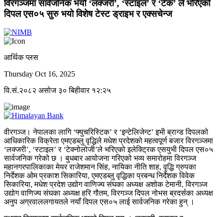
विरगञ्जमा सार्वजनिक भयो ‘लक्जरी’, ‘स्टाइल’ र ‘टेक’ ले भरिएको
दिपल एस०५ सुरु भयो विशेष टेस्ट ड्राइभ र एक्सचेन्ज
आर्थिक प्लस
Thursday Oct 16, 2025
वि.सं.२०८२ असोज ३० बिहीवार १२:२५
वीरगञ्ज। नेपालका लागि ‘फ्युचरिस्टिक’ र ‘इन्टेलिजेन्ट’ इभी ब्रान्ड दिपलको
आधिकारिक विक्रेता एमएडब्लु वृद्धिले मधेश प्रदेशको महत्वपूर्ण बजार विरगञ्जमा
‘लक्जरी’, ‘स्टाइल’ र ‘टेक्नोलोजी’ले भरिएको इलेक्ट्रिक एसयुभी दिपल एस०५
सार्वजनिक गरेको छ । बुधबार आयोजना गरिएको भव्य समारोहमा विरगञ्ज
महानगरपालिकाका मेयर राजेशमान सिंह, नायिका नीति शाह, वृद्धि ग्रुपका
निर्देशक ओम प्रकाश सिकारिया, एमएडब्लु वृद्धिका प्रबन्ध निर्देशक विवेक
सिकारिया, मधेश प्रदेश उद्योग वाणिज्य संघका अध्यक्ष अशोक टेमानी, विरगञ्ज
उद्योग वाणिज्य संघका अध्यक्ष हरि गौतम, विरगञ्ज दिपल नोभस ब्रदर्सका अध्यक्ष
अनुप अग्रवाललगायतले नयाँ दिपल एस०५ लाई सार्वजनिक गरेका हुन् ।