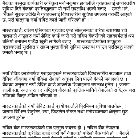
बैंकका प्रमुख कार्यकारी अधिकृत मनोजकुमार ज्ञवालीले ग्राहकलाई उच्चस्तरीय
सुविधा दिने बैंकको प्रतिबद्धतामा यो नयाँ उपलब्धि भएको बताए । उनले भने,
‘बैंकले सुरुआतदेखि नै ग्राहकलाई विश्वस्तरीय सुविधा उपलब्ध गराउँदै आएको
छ, यसै यात्रामा नयाँ डेविट कार्ड जारी गरिएको हो ।’
मास्टरकार्ड, दक्षिण एसियाका प्रडक्ट एण्ड सोलुसनका वरिष्ठ उपाध्यक्ष रवि
दातलाले आफूहरु नयाँ डेविट कार्ड जारी गरी नबिल बैंकसँगको सहकार्यलाई थप
बलियो बनाउन पाउँदा खुसी लागेको बताए । मास्टरकार्डमार्फत आफूहरु
ग्राहकलाई सुरक्षित र सहज भुक्तानीको सुविधा उपलब्ध गराउन प्रतिबद्ध भएको
उनको भनाइ छ ।
नयाँ डेविट कार्डमार्फत ग्राहकहरुले मास्टरकार्डको विश्वस्तरीय सञ्जाल तथा
दैनिक जीवनमा नयाँ बैंकिङ सेवाको अनुभव लिन पाउने बैंकले जनाएको छ ।
बैंकका अनुसार नयाँ डेविट कार्ड आकर्षक डिजाइनमा उपलब्ध हुनेछ । जसमा
शालीनता, स्वतन्त्रता र राष्ट्रिय गौरवको प्रतिक मानिने नेपालको राष्ट्रिय चरा
डाँफेको चित्र अंकित गरिएको छ ।
मास्टरकार्डको नयाँ डेविट कार्ड प्रयोगकर्ताले प्रिमियम सुविधा पाउनेछन् ।
जसमा विभिन्न रेष्टुरेन्ट, स्पा, फिटसेन सेन्टर तथा मनोरञ्जनका क्षेत्रमा छुट
उपलब्ध हुनेछ ।
नबिल बैंक मास्टरकार्डको एक प्रमुख सदस्य हो । नबिल बैंक नेपालमा
मास्टरकार्डको क्रेडिट कार्ड जारी गर्ने नेपालको पहिलो बैंक पनि हो । बैंकले