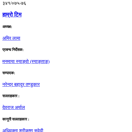
३४१/०७५-७६
हाम्राे टिम
अध्यक्ष:
अमिर लामा
प्रबन्ध निर्देशक:
मनमाया स्याङ्वाे (स्याङ्ताङ)
सम्पादक:
नरेन्द्र बहादुर तण्डुकार
सल्लाहकार :
देवराज अर्याल
कानूनी सल्लाहकार :
अधिवक्ता श्रीकृष्ण सुवेदी