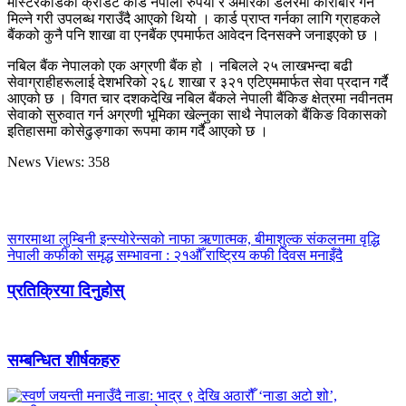
मास्टरकार्डको क्रेडिट कार्ड नेपाली रुपैयाँ र अमेरिकी डलरमा कारोबार गर्न
मिल्ने गरी उपलब्ध गराउँदै आएको थियो । कार्ड प्राप्त गर्नका लागि ग्राहकले
बैंकको कुनै पनि शाखा वा एनबैंक एपमार्फत आवेदन दिनसक्ने जनाइएको छ ।
नबिल बैंक नेपालको एक अग्रणी बैंक हो । नबिलले २५ लाखभन्दा बढी
सेवाग्राहीहरूलाई देशभरिको २६८ शाखा र ३२१ एटिएममार्फत सेवा प्रदान गर्दै
आएको छ । विगत चार दशकदेखि नबिल बैंकले नेपाली बैंकिङ क्षेत्रमा नवीनतम
सेवाको सुरुवात गर्न अग्रणी भूमिका खेल्नुका साथै नेपालको बैंकिङ विकासको
इतिहासमा कोसेढुङ्गाका रूपमा काम गर्दै आएको छ ।
News Views:
358
सगरमाथा लुम्बिनी इन्स्योरेन्सको नाफा ऋणात्मक, बीमाशुल्क संकलनमा वृद्धि
नेपाली कफीको समृद्ध सम्भावना : २१औँ राष्ट्रिय कफी दिवस मनाइँदै
प्रतिक्रिया दिनुहोस्
सम्बन्धित शीर्षकहरु