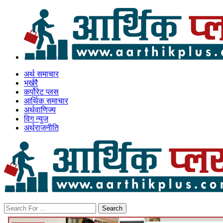
अर्थ समाचार
भर्खरै
कर्पोरेट प्लस
आर्थिक समाचार
अर्थवाणिज्य
विग न्युज
अर्थराजनीति
Search