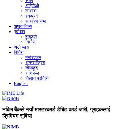
सेयर
आईपीओ
लाभांश
हकप्रद
साधारण सभा
अर्थवाणिज्य
पूर्वाधार
हाइड्राे
निर्माण
अटो प्लस
विविध
मनोरञ्जन
अन्तराष्ट्रिय
खेलकुद
राशिफल
विज्ञान प्रविधि
English
नबिल बैंकले नयाँ मास्टरकार्ड डेबिट कार्ड जारी, ग्राहकलाई
प्रिमियम सुविधा