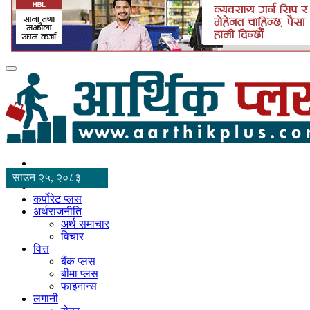
साउन २५, २०८३
कर्पोरेट प्लस
अर्थराजनीति
अर्थ समाचार
विचार
वित्त
बैंक प्लस
बीमा प्लस
फाइनान्स
लगानी