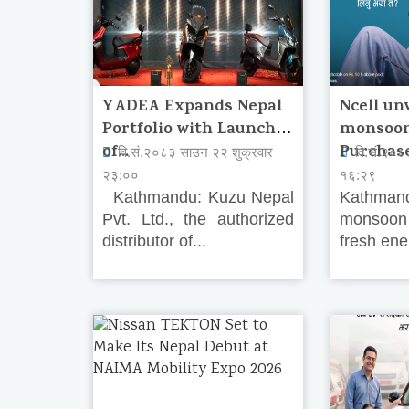
YADEA Expands Nepal
Ncell un
Portfolio with Launch
monsoon
of...
Purchase
वि.सं.२०८३ साउन २२ शुक्रवार
वि.सं.२०८
२३:००
१६:२९
Kathmandu: Kuzu Nepal
Kathman
Pvt. Ltd., the authorized
monsoon
distributor of...
fresh ener