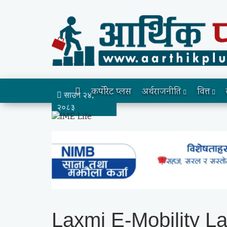
कर्पोरेट प्लस
अर्थराजनीति
वित्त
साउन २४,
२०८३
Laxmi E-Mobility L