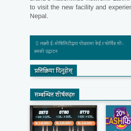
to visit the new facility and experie
Nepal.
लक्ष्मी ई–मोबिलिटीद्वारा पोखरामा केई र फोर्थिङ शो–
रुमको उद्घाटन
प्रतिक्रिया दिनुहोस्
सम्बन्धित शीर्षकहरु