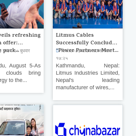
veils refreshing
Litmus Cables
 offer:
Successfully Concludes
 pack...
“Power Partners Meet...
३ साउन २० बुधवार
वि.सं.२०८३ साउन १८ सोमवार
१७:२५
du, August 5-As
Kathmandu, Nepal:
 clouds bring
Litmus Industries Limited,
gy to the...
Nepal's leading
manufacturer of wires,...