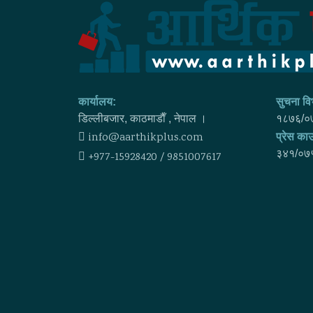
कार्यालय:
सुचना विभ
डिल्लीबजार, काठमाडाैँ , नेपाल ।
१८७६/०
info@aarthikplus.com
प्रेस काउ
३४१/०७
+977-15928420 / 9851007617