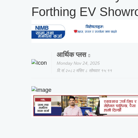
Forthing EV Showr
आर्थिक प्लस
Monday Nov 24, 2025
वि.सं.२०८२ मंसिर ८ सोमवार १५:११