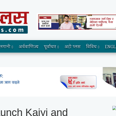
लगानी
अर्थवाणिज्य
पूर्वाधार
अटो प्लस
विविध
ENGL
aunch Kaiyi and