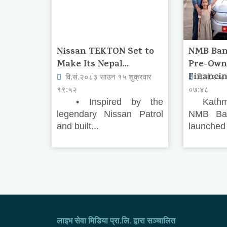
Nissan TEKTON Set to
NMB Ban
Make Its Nepal...
Pre-Own
Financing
वि.सं.२०८३ साउन १५ शुक्रवार
वि.सं.२०८
१९:५२
०७:४८
• Inspired by the
Kathma
legendary Nissan Patrol
NMB Ban
and built...
launched
लाइभ सेवा मिडिया प्रा.लि. द्वारा सञ्चालित