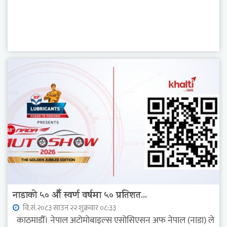
नाडाको ५० औँ स्वर्ण वर्षमा ५० प्रतिशत...
वि.सं.२०८३ साउन २२ शुक्रवार ०८:३३
काठमाडौँ। नेपाल अटोमोबाइल्स एसोसिएसन अफ नेपाल (नाडा) ले