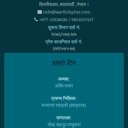
डिल्लीबजार, काठमाडाैँ , नेपाल ।
info@aarthikplus.com
+977-15928420 / 9851007617
सुचना विभाग दर्ता नं:
१८७६/०७६-७७
प्रेस काउन्सिल दर्ता नं:
३४१/०७५-७६
हाम्राे टिम
अध्यक्ष:
अमिर लामा
प्रबन्ध निर्देशक:
मनमाया स्याङ्वाे (स्याङ्ताङ)
सम्पादक:
नरेन्द्र बहादुर तण्डुकार