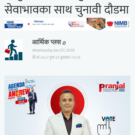
सेवाभावका साथ चुनावी दौडमा
आर्थिक प्लस
Wednesday Jan 07, 2026
वि.सं.२०८२ पुस २३ बुधवार २२:०९