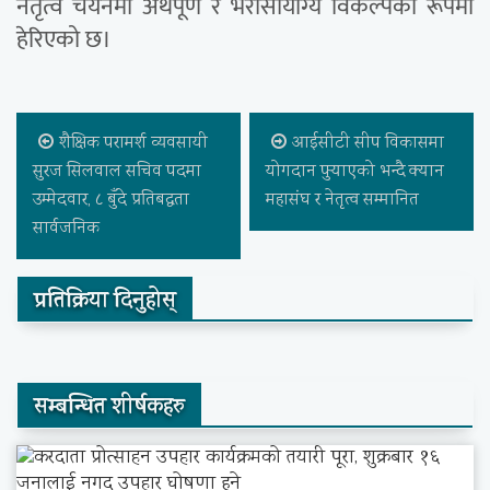
नेतृत्व चयनमा अर्थपूर्ण र भरोसायोग्य विकल्पका रूपमा
हेरिएको छ।
शैक्षिक परामर्श व्यवसायी
आईसीटी सीप विकासमा
सुरज सिलवाल सचिव पदमा
योगदान पुर्‍याएको भन्दै क्यान
उम्मेदवार, ८ बुँदे प्रतिबद्धता
महासंघ र नेतृत्व सम्मानित
सार्वजनिक
प्रतिक्रिया दिनुहोस्
सम्बन्धित शीर्षकहरु