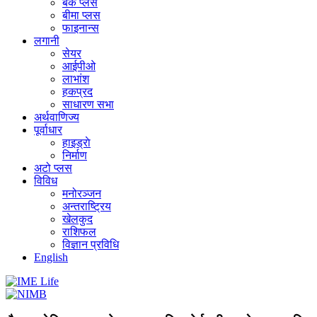
बैंक प्लस
बीमा प्लस
फाइनान्स
लगानी
सेयर
आईपीओ
लाभांश
हकप्रद
साधारण सभा
अर्थवाणिज्य
पूर्वाधार
हाइड्राे
निर्माण
अटो प्लस
विविध
मनोरञ्जन
अन्तराष्ट्रिय
खेलकुद
राशिफल
विज्ञान प्रविधि
English