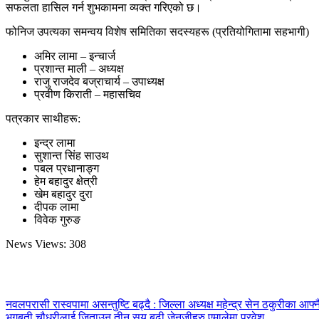
सफलता हासिल गर्न शुभकामना व्यक्त गरिएको छ।
फोनिज उपत्यका समन्वय विशेष समितिका सदस्यहरू (प्रतियोगितामा सहभागी)
अमिर लामा – इन्चार्ज
प्रशान्त माली – अध्यक्ष
राजु राजदेव बज्राचार्य – उपाध्यक्ष
प्रवीण किराती – महासचिव
पत्रकार साथीहरू:
इन्द्र लामा
सुशान्त सिंह साउथ
पबल प्रधानाङ्ग
हेम बहादुर क्षेत्री
खेम बहादुर दुरा
दीपक लामा
विवेक गुरुङ
News Views:
308
नवलपरासी रास्वपामा असन्तुष्टि बढ्दै : जिल्ला अध्यक्ष महेन्द्र सेन ठकुरीका आफ्न
भगबती चौधरीलाई जिताउन तीन सय बढी जेनजीहरु एमालेमा प्रवेश