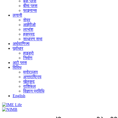
बैंक प्लस
बीमा प्लस
फाइनान्स
लगानी
सेयर
आईपीओ
लाभांश
हकप्रद
साधारण सभा
अर्थवाणिज्य
पूर्वाधार
हाइड्राे
निर्माण
अटो प्लस
विविध
मनोरञ्जन
अन्तराष्ट्रिय
खेलकुद
राशिफल
विज्ञान प्रविधि
English