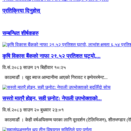
प्रतिक्रिया दिनुहोस्
सम्बन्धित शीर्षकहरु
कृषि विकास बैंकको नाफा २९.५२ प्रतिशत घट्यो,...
वि.सं.२०८३ साउन २१ बिहीवार १०:२५
काठमाडौं । खुद ब्याज आम्दानीमा आएको गिरावट र इम्पेयरमेन्ट...
सस्तो मात्रै होइन, सही छनोट: नेपाली उपभोक्ताको...
वि.सं.२०८३ साउन २० बुधवार २३:०१
काठमाडौं । केही वर्षअघिसम्म घरका लागि दूरदर्शन (टेलिभिजन), शीतभण्डार (रेफ