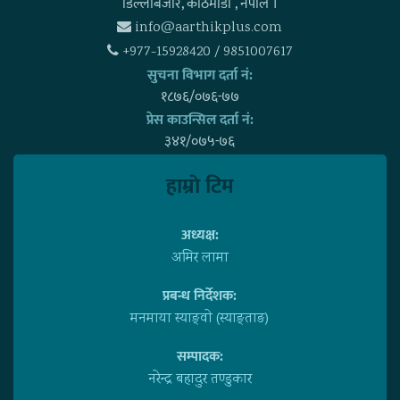
डिल्लीबजार, काठमाडाैँ , नेपाल ।
info@aarthikplus.com
+977-15928420 / 9851007617
सुचना विभाग दर्ता नं:
१८७६/०७६-७७
प्रेस काउन्सिल दर्ता नं:
३४१/०७५-७६
हाम्राे टिम
अध्यक्ष:
अमिर लामा
प्रबन्ध निर्देशक:
मनमाया स्याङ्वाे (स्याङ्ताङ)
सम्पादक:
नरेन्द्र बहादुर तण्डुकार