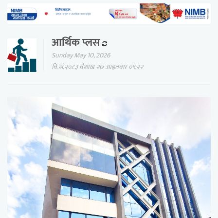
आर्थिक प्लस
Sunday May 10, 2026
वि.सं.२०८३ वैशाख २७ आइतवार ०९:२२