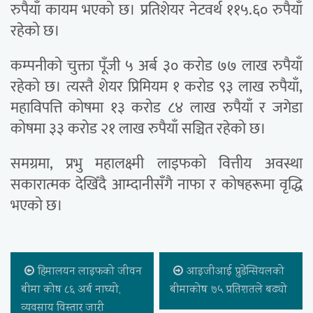
रुपैयाँ कायम भएको छ। प्रतिशेयर नेटवर्थ ११५.६० रुपैयाँ
रहेको छ।
कम्पनीको चुक्ता पूँजी ५ अर्ब ३० करोड ७७ लाख रुपैयाँ
रहेको छ। त्यस्तै शेयर प्रिमियम १ करोड ९३ लाख रुपैयाँ,
महाविपत्ति कोषमा १३ करोड ८४ लाख रुपैयाँ र जगेडा
कोषमा ३३ करोड २१ लाख रुपैयाँ सञ्चित रहेको छ।
समग्रमा, प्रभु महालक्ष्मी लाइफको वित्तीय अवस्था
सकारात्मक देखिँदै आम्दानीसँगै नाफा र कोषहरूमा वृद्धि
भएको छ।
हिमालयन लाइफको जीवन
आइजीआई प्रुडेन्सियलको
बीमा कोष ८६ अर्ब नाघ्यो,
बीमाकोष ७५ प्रतिशतले बढ्यो
व्यवसाय विस्तार जारी