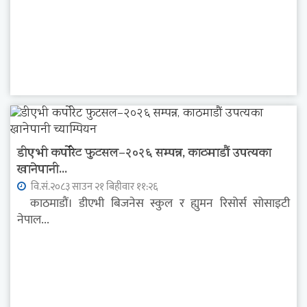
डीएभी कर्पोरेट फुटसल–२०२६ सम्पन्न, काठमाडौं उपत्यका
खानेपानी...
वि.सं.२०८३ साउन २१ बिहीवार ११:२६
काठमाडौं। डीएभी बिजनेस स्कुल र ह्युमन रिसोर्स सोसाइटी
नेपाल...