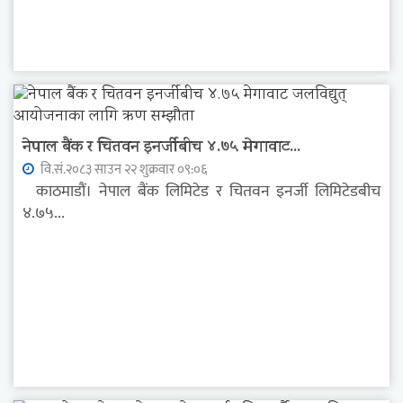
नेपाल बैंक र चितवन इनर्जीबीच ४.७५ मेगावाट...
वि.सं.२०८३ साउन २२ शुक्रवार ०९:०६
काठमाडौं। नेपाल बैंक लिमिटेड र चितवन इनर्जी लिमिटेडबीच
४.७५...