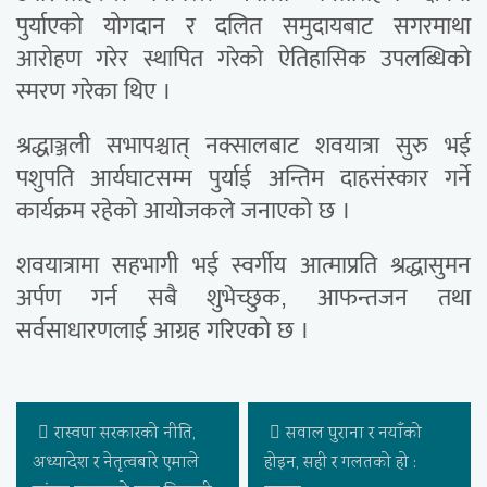
पुर्याएको योगदान र दलित समुदायबाट सगरमाथा
आरोहण गरेर स्थापित गरेको ऐतिहासिक उपलब्धिको
स्मरण गरेका थिए ।
श्रद्धाञ्जली सभापश्चात् नक्सालबाट शवयात्रा सुरु भई
पशुपति आर्यघाटसम्म पुर्याई अन्तिम दाहसंस्कार गर्ने
कार्यक्रम रहेको आयोजकले जनाएको छ ।
शवयात्रामा सहभागी भई स्वर्गीय आत्माप्रति श्रद्धासुमन
अर्पण गर्न सबै शुभेच्छुक, आफन्तजन तथा
सर्वसाधारणलाई आग्रह गरिएको छ ।
रास्वपा सरकारको नीति,
सवाल पुराना र नयाँको
अध्यादेश र नेतृत्वबारे एमाले
होइन, सही र गलतको हो :