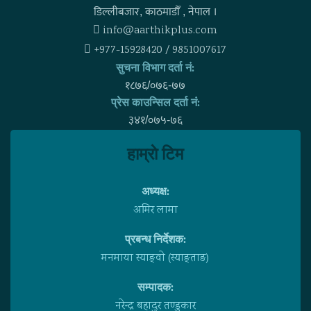
डिल्लीबजार, काठमाडाैँ , नेपाल ।
info@aarthikplus.com
+977-15928420 / 9851007617
सुचना विभाग दर्ता नं:
१८७६/०७६-७७
प्रेस काउन्सिल दर्ता नं:
३४१/०७५-७६
हाम्राे टिम
अध्यक्ष:
अमिर लामा
प्रबन्ध निर्देशक:
मनमाया स्याङ्वाे (स्याङ्ताङ)
सम्पादक:
नरेन्द्र बहादुर तण्डुकार