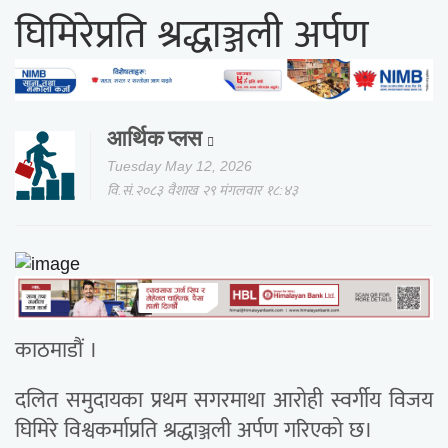
घिमिरेप्रति श्रद्धाञ्जली अर्पण
आर्थिक प्लस
Tuesday May 12, 2026
वि.सं.२०८३ वैशाख २९ मंगलवार १८:४३
काठमाडौं ।
दलित समुदायका प्रथम सगरमाथा आरोही स्वर्गीय विजय
घिमिरे विश्वकर्माप्रति श्रद्धाञ्जली अर्पण गरिएको छ।