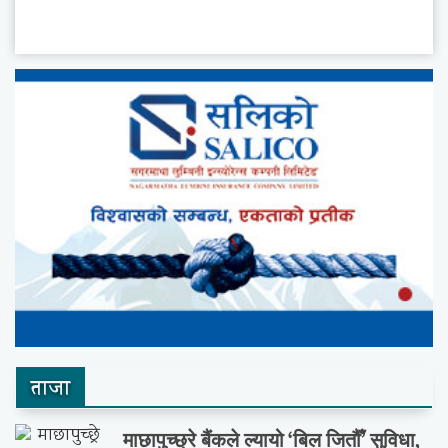
ताजा
माछापुच्छ्रे बैंकले ल्यायो ‘बिल जितौँ’ सुविधा,