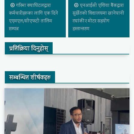
गरिमा क्यापिटलद्वारा
एनआईसी एशिया बैंकद्वारा
कर्मचारीहरूका लागि एक दिने
सुर्खेतको विद्यालयमा खानेपानी
एएमएल/सीएफटी तालिम
ट्यांकी र मोटर सहयोग
सम्पन्न
हस्तान्तरण
प्रतिक्रिया दिनुहोस्
सम्बन्धित शीर्षकहरु