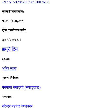
+977-15928420 / 9851007617
सुचना विभाग दर्ता नं:
१८७६/०७६-७७
प्रेस काउन्सिल दर्ता नं:
३४१/०७५-७६
हाम्राे टिम
अध्यक्ष:
अमिर लामा
प्रबन्ध निर्देशक:
मनमाया स्याङ्वाे (स्याङ्ताङ)
सम्पादक:
नरेन्द्र बहादुर तण्डुकार