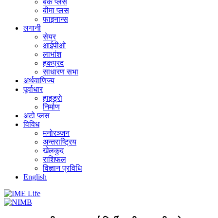
बैंक प्लस
बीमा प्लस
फाइनान्स
लगानी
सेयर
आईपीओ
लाभांश
हकप्रद
साधारण सभा
अर्थवाणिज्य
पूर्वाधार
हाइड्राे
निर्माण
अटो प्लस
विविध
मनोरञ्जन
अन्तराष्ट्रिय
खेलकुद
राशिफल
विज्ञान प्रविधि
English