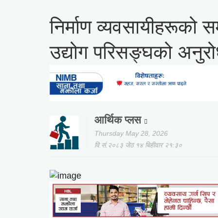
निर्माण व्यवसायीहरूको स
उद्योग परिसङ्घको अनुर
आर्थिक प्लस
Thursday May 28, 2026
वि.सं.२०८३ जेठ १४ बिहीवार २१:३०