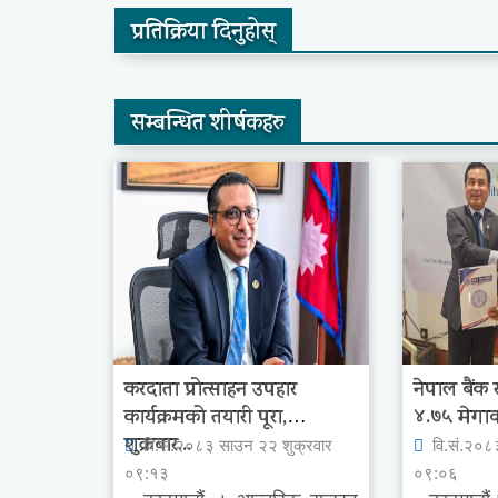
प्रतिक्रिया दिनुहोस्
सम्बन्धित शीर्षकहरु
करदाता प्रोत्साहन उपहार
नेपाल बैंक
कार्यक्रमको तयारी पूरा,
४.७५ मेगाव
शुक्रबार...
वि.सं.२०८३ साउन २२ शुक्रवार
वि.सं.२०८
०९:१३
०९:०६