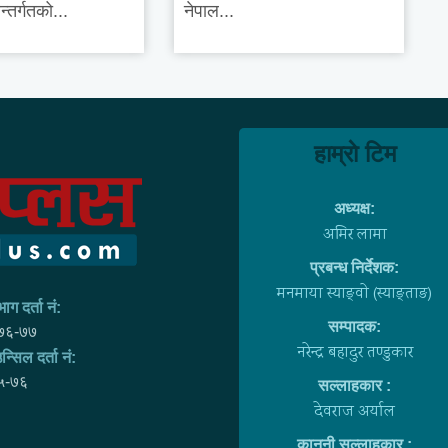
्तर्गतको...
नेपाल...
हाम्राे टिम
अध्यक्ष:
अमिर लामा
प्रबन्ध निर्देशक:
मनमाया स्याङ्वाे (स्याङ्ताङ)
ाग दर्ता नं:
सम्पादक:
७६-७७
नरेन्द्र बहादुर तण्डुकार
न्सिल दर्ता नं:
५-७६
सल्लाहकार :
देवराज अर्याल
कानूनी सल्लाहकार :