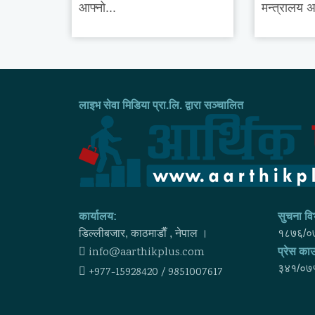
आफ्नो...
मन्त्रालय अन
लाइभ सेवा मिडिया प्रा.लि. द्वारा सञ्चालित
कार्यालय:
सुचना विभ
डिल्लीबजार, काठमाडाैँ , नेपाल ।
१८७६/०
info@aarthikplus.com
प्रेस काउ
३४१/०७
+977-15928420 / 9851007617