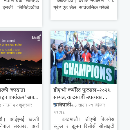
नेपाल बैंक लिमिटेड
काठमाडौं। दराज नेपालले ‘८.८
नर्जी लिमिटेडबीच
ग्रेट एट सेल’ सार्वजनिक गरेको...
ारको ‘करदाता
डीएभी कर्पोरेट फुटसल–२०२६
पहार कार्यक्रम’ अब...
सम्पन्न, काठमाडौं उपत्यका
खानेपानी...
३ साउन २२ शुक्रवार
वि.सं.२०८३ साउन २१ बिहीवार
११:२६
ं। आईएमई खल्ती
काठमाडौं। डीएभी बिजनेस
 नेपाल सरकार, अर्थ
स्कुल र ह्युमन रिसोर्स सोसाइटी