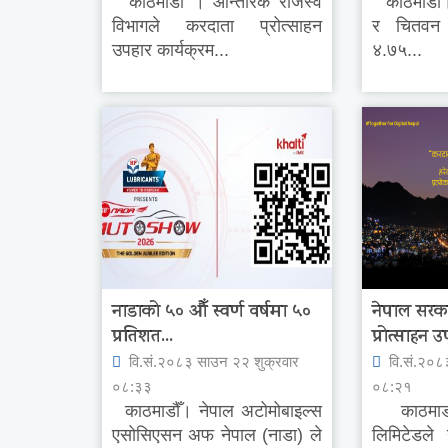
काठमाडौं । आन्तरिक राजस्व
काठमाडौं। 
विभागले करदाता प्रोत्साहन
र चितवन इ
उपहार कार्यक्रम...
४.७५...
नाडाको ५० औँ स्वर्ण वर्षमा ५०
नेपाल सरक
प्रतिशत...
प्रोत्साहन उ
वि.सं.२०८३ साउन २२ शुक्रवार
वि.सं.२०८
०८:३३
०८:२१
काठमाडौँ। नेपाल अटोमोबाइल्स
काठमाडौ
एसोसिएसन अफ नेपाल (नाडा) ले
लिमिटेडले