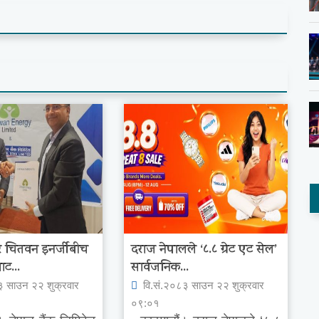
 र चितवन इनर्जीबीच
दराज नेपालले ‘८.८ ग्रेट एट सेल’
ाट...
सार्वजनिक...
३ साउन २२ शुक्रवार
वि.सं.२०८३ साउन २२ शुक्रवार
०९:०१