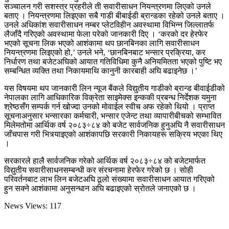
सञ्चालन गरी सशस्त्र प्रहरीले ती सवारीसाधन नियन्त्रणमा लिएको उनले
बताए । नियन्त्रणमा लिइएका सबै गाडी बीबाईडी ब्रान्डका रहेको उनले बताए ।
उनले अधिकांश सवारीसाधन नम्बर प्लेटविहीन अवस्थामा विभिन्न जिल्लातर्फ
लैजाँदै गरिएको अवस्थामा फेला परेको जानकारी दिए । ‘करको दर हेरफेर
भएको सूचना लिक भएको आशंकामा थप छानबिनका लागि सवारीसाधन
नियन्त्रणमा लिइएको हो,’ उनले भने, ‘छानबिनबाट भन्सार प्रक्रिया, कर
निर्धारण तथा बजेटअघिको आयात गतिविधिमा कुनै अनियमितता भएको पुष्टि भए
सम्बन्धित व्यक्ति तथा निकायमाथि कानुनी कारबाही अघि बढाइनेछ ।’
यस विषयमा थप जानकारी लिन न्यूज बैंकले विद्युतीय गाडीको ब्रान्ड बीवाईडीको
नेपालका लागि आधिकारिक विक्रेता साइमेक्स इन्ककी प्रबन्ध निर्देशक यमुना
श्रेष्ठसँग सम्पर्क गर्न खोज्दा उनको मोवाईल स्वीच अफ रहेको थियो । प्राप्त
सूचनाअनुसार भन्सारका कर्मचारी, भन्सार एजेन्ट तथा व्यापारीबीचको सम्भावित
मिलेमतोमा आर्थिक वर्ष २०८३÷८४ को बजेट सार्वजनिक हुनुअघि नै सवारीसाधन
जाँचपास गरी भित्र्याइएको आशंकापछि सरकारी निकायहरू सक्रिय भएका थिए
।
सरकारले हालै सार्वजनिक गरेको आर्थिक वर्ष २०८३÷८४ को बजेटमार्फत
विद्युतीय सवारीसाधनसम्बन्धी कर संरचनामा हेरफेर गरेको छ । सोही
परिवर्तनबाट लाभ लिन बजेटअघि ठूलो संख्यामा सवारीसाधन आयात गरिएको
हुन सक्ने आशंकामा अनुसन्धान अघि बढाइएको स्रोतले जनाएको छ ।
News Views:
117