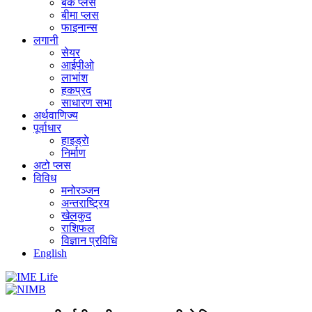
बैंक प्लस
बीमा प्लस
फाइनान्स
लगानी
सेयर
आईपीओ
लाभांश
हकप्रद
साधारण सभा
अर्थवाणिज्य
पूर्वाधार
हाइड्राे
निर्माण
अटो प्लस
विविध
मनोरञ्जन
अन्तराष्ट्रिय
खेलकुद
राशिफल
विज्ञान प्रविधि
English