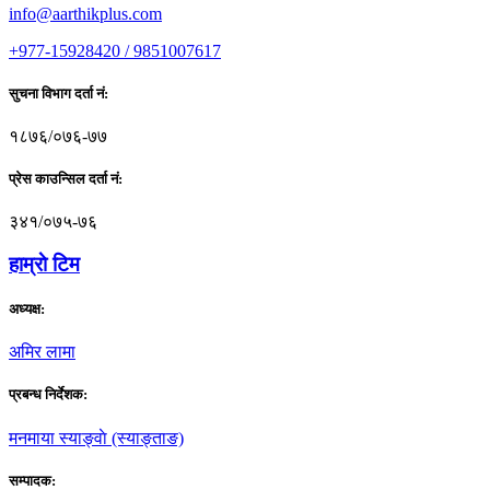
info@aarthikplus.com
+977-15928420 / 9851007617
सुचना विभाग दर्ता नं:
१८७६/०७६-७७
प्रेस काउन्सिल दर्ता नं:
३४१/०७५-७६
हाम्राे टिम
अध्यक्ष:
अमिर लामा
प्रबन्ध निर्देशक:
मनमाया स्याङ्वाे (स्याङ्ताङ)
सम्पादक: