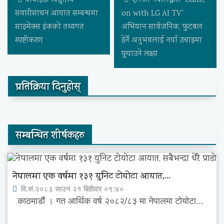
बीवाइडी विद्युतीय
एलजी नेपालद्वारा “Game
सवारीसाधन आयात सम्बन्धमा
on with LG AI TV”
साइमेक्स इंकको तथ्यगत
अभियान सार्वजनिक, फुटबल
स्पष्टीकरण
हेर्ने अनुभवलाई नयाँ उचाइमा
पुर्‍याउने लक्ष्य
प्रतिक्रिया दिनुहोस्
सम्बन्धित शीर्षकहरु
नेपालमा एक वर्षमा १३१ युनिट टोयोटा आयात,...
वि.सं.२०८३ साउन २१ बिहीवार ०९:४०
काठमाडौं । गत आर्थिक वर्ष २०८२/८३ मा नेपालमा टोयोटा...