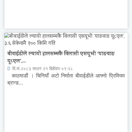
बीवाईडीले ल्यायो हालसम्मकै विलासी एसयूभी ‘याङवाङ
यू८एल’,...
वि.सं.२०८३ साउन २१ बिहीवार ०९:२८
काठमाडौं । चिनियाँ अटो निर्माता बीवाईडीले आफ्नो प्रिमियम
ब्रान्ड...