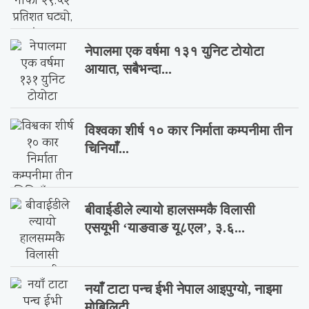
नेपालमा एक वर्षमा १३१ युनिट टोयोटा
आयात, सबैभन्दा...
विश्वका शीर्ष १० कार निर्माता कम्पनीमा तीन
चिनियाँ...
बीवाईडीले ल्यायो हालसम्मकै विलासी
एसयूभी ‘याङवाङ यू८एल’, ३.६...
नयाँ टाटा पन्च ईभी नेपाल आइपुग्यो, नाइमा
मोबिलिटी...