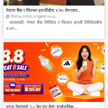
नेपाल बैंक र चितवन इनर्जीबीच ४.७५ मेगावाट...
वि.सं.२०८३ साउन २२ शुक्रवार ०९:०६
काठमाडौं। नेपाल बैंक लिमिटेड र चितवन इनर्जी लिमिटेडबीच
४.७५...
दराज नेपालले ‘८.८ ग्रेट एट सेल’ सार्वजनिक...