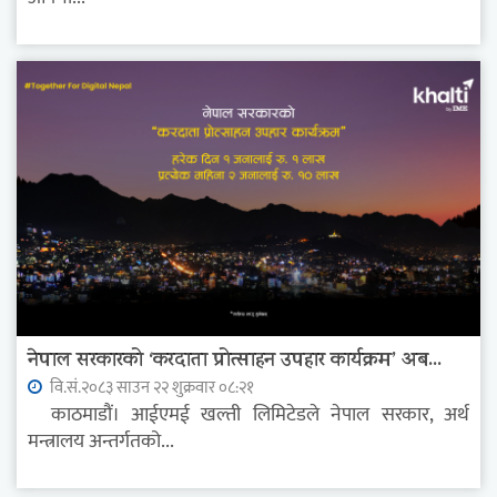
नेपाल सरकारको ‘करदाता प्रोत्साहन उपहार कार्यक्रम’ अब...
वि.सं.२०८३ साउन २२ शुक्रवार ०८:२१
काठमाडौं। आईएमई खल्ती लिमिटेडले नेपाल सरकार, अर्थ
मन्त्रालय अन्तर्गतको...