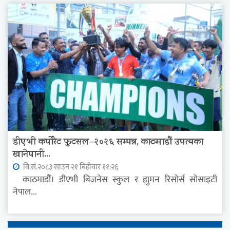
डीएभी कर्पोरेट फुटसल–२०२६ सम्पन्न, काठमाडौं उपत्यका
खानेपानी...
वि.सं.२०८३ साउन २१ बिहीवार ११:२६
काठमाडौं। डीएभी बिजनेस स्कुल र ह्युमन रिसोर्स सोसाइटी
नेपाल...