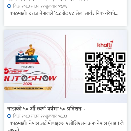
वि.सं.२०८३ साउन २२ शुक्रवार ०९:०१
काठमाडौं। दराज नेपालले ‘८.८ ग्रेट एट सेल’ सार्वजनिक गरेको...
नाडाको ५० औँ स्वर्ण वर्षमा ५० प्रतिशत...
वि.सं.२०८३ साउन २२ शुक्रवार ०८:३३
काठमाडौँ। नेपाल अटोमोबाइल्स एसोसिएसन अफ नेपाल (नाडा) ले
आफ्नो...