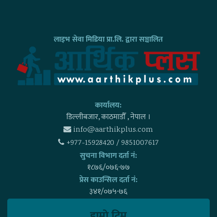
लाइभ सेवा मिडिया प्रा.लि. द्वारा सञ्चालित
कार्यालय:
डिल्लीबजार, काठमाडाैँ , नेपाल ।
info@aarthikplus.com
+977-15928420 / 9851007617
सुचना विभाग दर्ता नं:
१८७६/०७६-७७
प्रेस काउन्सिल दर्ता नं:
३४१/०७५-७६
हाम्राे टिम