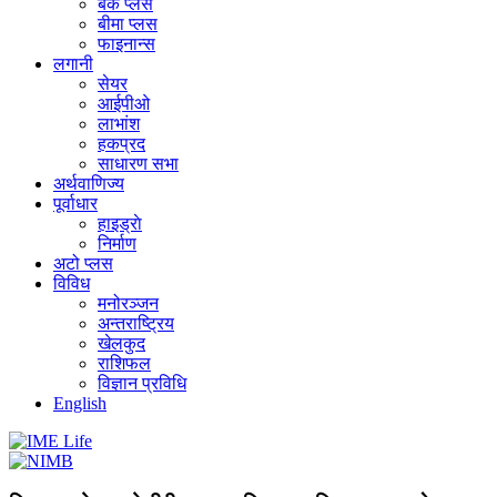
बैंक प्लस
बीमा प्लस
फाइनान्स
लगानी
सेयर
आईपीओ
लाभांश
हकप्रद
साधारण सभा
अर्थवाणिज्य
पूर्वाधार
हाइड्राे
निर्माण
अटो प्लस
विविध
मनोरञ्जन
अन्तराष्ट्रिय
खेलकुद
राशिफल
विज्ञान प्रविधि
English