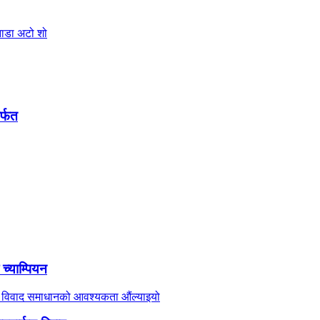
र्फत
च्याम्पियन