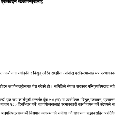
प्रतिवेदन ऊर्जामन्त्रीलाई
ित आयोजना स्वीकृति र विद्युत् खरिद सम्झौता (पीपीए) प्रक्रियालाई थप प्रभावकार
िवेदन ऊर्जामन्त्रीसमक्ष पेश गरेको हो। समितिले नेपाल सरकार मन्त्रिपरिषद्बाट 
ी एक सय कार्यसूचीअन्तर्गत बुँदा ७४ (ख) मा उल्लेखित ‘विद्युत् उत्पादन, प्रसार
अधिकतम १८० दिनभित्र गर्ने’ कार्ययोजनालाई प्रभावकारी कार्यान्वयन गर्ने उद्देश्य
नुमतिपत्रसम्बन्धी विद्यमान व्यवस्थाको समीक्षा गर्दै सुधारका सुझावसहित प्रतिव