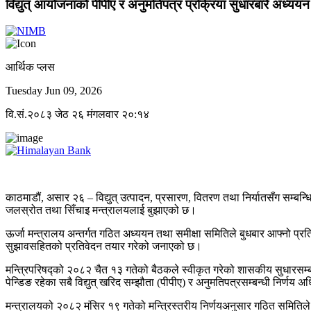
विद्युत् आयोजनाको पीपीए र अनुमतिपत्र प्रक्रिया सुधारबारे अध्ययन 
आर्थिक प्लस
Tuesday Jun 09, 2026
वि.सं.२०८३ जेठ २६ मंगलवार २०:१४
काठमाडौं, असार २६ – विद्युत् उत्पादन, प्रसारण, वितरण तथा निर्यातसँग सम्बन्ध
जलस्रोत तथा सिँचाइ मन्त्रालयलाई बुझाएको छ।
ऊर्जा मन्त्रालय अन्तर्गत गठित अध्ययन तथा समीक्षा समितिले बुधबार आफ्नो प्रत
सुझावसहितको प्रतिवेदन तयार गरेको जनाएको छ।
मन्त्रिपरिषद्को २०८२ चैत १३ गतेको बैठकले स्वीकृत गरेको शासकीय सुधारसम्बन्ध
पेन्डिङ रहेका सबै विद्युत् खरिद सम्झौता (पीपीए) र अनुमतिपत्रसम्बन्धी निर्णय 
मन्त्रालयको २०८२ मंसिर १९ गतेको मन्त्रिस्तरीय निर्णयअनुसार गठित समितिले अ