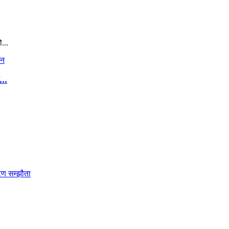
...
..