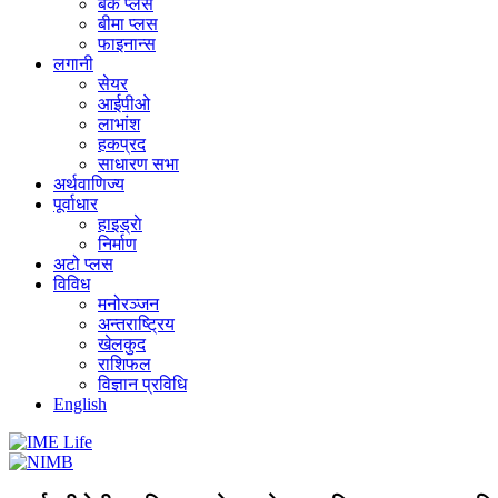
बैंक प्लस
बीमा प्लस
फाइनान्स
लगानी
सेयर
आईपीओ
लाभांश
हकप्रद
साधारण सभा
अर्थवाणिज्य
पूर्वाधार
हाइड्राे
निर्माण
अटो प्लस
विविध
मनोरञ्जन
अन्तराष्ट्रिय
खेलकुद
राशिफल
विज्ञान प्रविधि
English