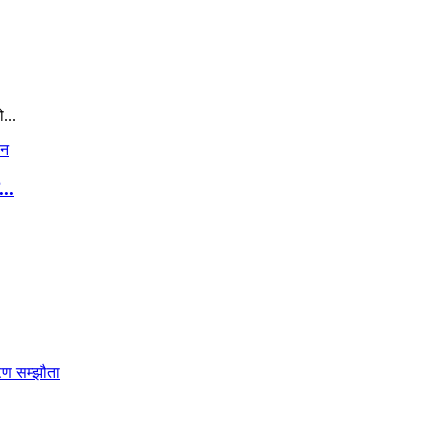
...
..