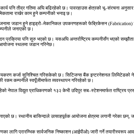
्य पनि तीव्र गतिमा अघि बढिरहेको छ। पावरहाउस क्षेत्रको भू–संरचना अनुसार कट
मिकतामा राखेर काम हुने कम्पनीको भनाइ छ।
ोजनामा जडान हुने हाइड्रो–मेकानिकल उपकरणहरूको फेब्रिकेसन (Fabrication) का
कम्पनीले जनाएको छ।
प्रक्रिया पनि सुरु भएको छ। यसअघि अन्तर्राष्ट्रिय कम्पनीसँग भएको सम्झौत
एर आयोजना स्थलमा जडान गरिनेछ।
ण कर्जा सुनिश्चित गरिसकेको छ। सिटिजन्स बैंक इन्टरनेशनल लिमिटेडको नेतृत्व
 रकम कम्पनीले स्वपूँजीमार्फत व्यवस्थापन गरिरहेको छ।
ो नेपाल विद्युत प्राधिकरणको १३२ केभी उदिपुर सब–स्टेशनमार्फत राष्ट्रिय प्रस
एको छ। स्थानीय बासिन्दाले उत्साहपूर्वक आयोजना क्षेत्रमा लगानी गरेका छन
रणका लागि प्रारम्भिक सार्वजनिक निष्काशन (आईपीओ) जारी गर्ने तयारीस्वरूप