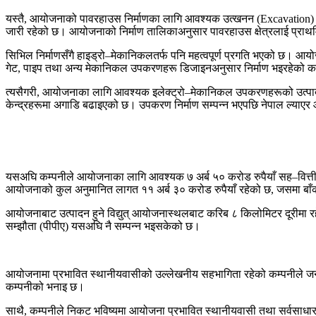
यस्तै, आयोजनाको पावरहाउस निर्माणका लागि आवश्यक उत्खनन (Excavation) कार
जारी रहेको छ। आयोजनाको निर्माण तालिकाअनुसार पावरहाउस क्षेत्रलाई प्राथ
सिभिल निर्माणसँगै हाइड्रो–मेकानिकलतर्फ पनि महत्वपूर्ण प्रगति भएको छ। आय
गेट, पाइप तथा अन्य मेकानिकल उपकरणहरू डिजाइनअनुसार निर्माण भइरहेको 
त्यसैगरी, आयोजनाका लागि आवश्यक इलेक्ट्रो–मेकानिकल उपकरणहरूको उत्पादन 
केन्द्रहरूमा अगाडि बढाइएको छ। उपकरण निर्माण सम्पन्न भएपछि नेपाल ल्या
यसअघि कम्पनीले आयोजनाका लागि आवश्यक ७ अर्ब ५० करोड रुपैयाँ सह–वित्तीयकर
आयोजनाको कुल अनुमानित लागत ११ अर्ब ३० करोड रुपैयाँ रहेको छ, जसमा बाँकी
आयोजनाबाट उत्पादन हुने विद्युत् आयोजनास्थलबाट करिब ८ किलोमिटर दूरीमा रहेक
सम्झौता (पीपीए) यसअघि नै सम्पन्न भइसकेको छ।
आयोजनामा प्रभावित स्थानीयवासीको उल्लेखनीय सहभागिता रहेको कम्पनीले जना
कम्पनीको भनाइ छ।
साथै, कम्पनीले निकट भविष्यमा आयोजना प्रभावित स्थानीयवासी तथा सर्वसाधा