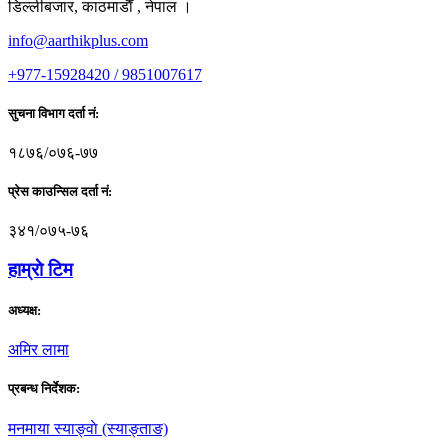
डिल्लीबजार, काठमाडाैँ , नेपाल ।
info@aarthikplus.com
+977-15928420 / 9851007617
सुचना विभाग दर्ता नं:
१८७६/०७६-७७
प्रेस काउन्सिल दर्ता नं:
३४१/०७५-७६
हाम्राे टिम
अध्यक्ष:
अमिर लामा
प्रबन्ध निर्देशक:
मनमाया स्याङ्वाे (स्याङ्ताङ)