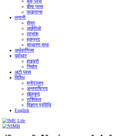
बैंक प्लस
बीमा प्लस
फाइनान्स
लगानी
सेयर
आईपीओ
लाभांश
हकप्रद
साधारण सभा
अर्थवाणिज्य
पूर्वाधार
हाइड्राे
निर्माण
अटो प्लस
विविध
मनोरञ्जन
अन्तराष्ट्रिय
खेलकुद
राशिफल
विज्ञान प्रविधि
English