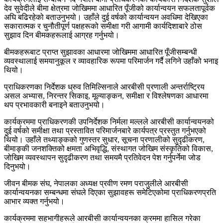
देव सुवेदीले बीमा क्षेत्रमा जोखिममा आधारित पूँजीको कार्यान्वयन सफलतापूर्वक
अघि बढिरहेको बताउनुभयो। उहाँले दुई वर्षको कार्यान्वयन अवधिमा देखिएका
सकारात्मक र चुनौतीपूर्ण पक्षहरूको समीक्षा गरी आगामी कार्यदिशाबारे ठोस
सुझाव दिन बीमकहरूलाई आग्रह गर्नुभयो।
बीमकहरूबाट प्राप्त सुझावका आधारमा जोखिममा आधारित पूँजीसम्बन्धी
व्यवस्थालाई समयानुकूल र व्यावहारिक रूपमा परिमार्जन गर्दै लगिने उहाँको भनाइ
थियो।
प्राधिकरणका निर्देशक ध्रुव तिमिल्सिनाले आरबीसी प्रणाली अन्तर्राष्ट्रिय
असल अभ्यास, निरन्तर सिकाइ, मूल्याङ्कन, समीक्षा र विश्लेषणका आधारमा
थप प्रभावकारी बनाइने बताउनुभयो।
कार्यक्रममा प्राधिकरणकी उपनिर्देशक निर्मला मल्लले आरबीसी कार्यान्वयनको
दुई वर्षको समीक्षा तथा प्रस्तावित परिमार्जनबारे कार्यपत्र प्रस्तुत गर्नुभएको
थियो। उहाँले तथ्याङ्कको गुणस्तर सुधार, सूचना प्रणालीको सुदृढीकरण,
बीमाङ्की जनशक्तिको क्षमता अभिवृद्धि, संस्थागत जोखिम संस्कृतिको विकास,
जोखिम व्यवस्थापन सुदृढीकरण तथा समयमै प्रतिवेदन पेश गर्नुपर्नेमा जोड
दिनुभयो।
जीवन बीमक संघ, नेपालका अध्यक्ष प्रवीण रमण पराजुलीले आरबीसी
कार्यान्वयनका सम्बन्धमा संघले दिएका सुझावहरू समेटिएकोमा प्राधिकरणप्रति
आभार व्यक्त गर्नुभयो।
कार्यक्रममा सहभागीहरूले आरबीसी कार्यान्वयनका क्रममा हासिल गरेका