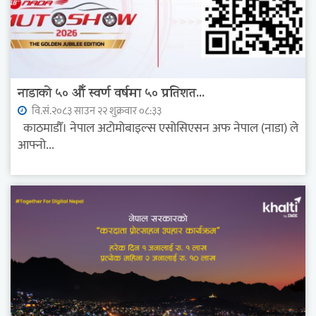
नाडाको ५० औँ स्वर्ण वर्षमा ५० प्रतिशत...
वि.सं.२०८३ साउन २२ शुक्रवार ०८:३३
काठमाडौँ। नेपाल अटोमोबाइल्स एसोसिएसन अफ नेपाल (नाडा) ले
आफ्नो...