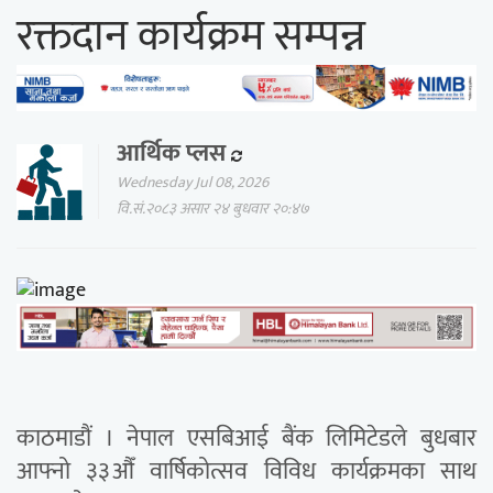
रक्तदान कार्यक्रम सम्पन्न
आर्थिक प्लस
Wednesday Jul 08, 2026
वि.सं.२०८३ असार २४ बुधवार २०:४७
काठमाडौं । नेपाल एसबिआई बैंक लिमिटेडले बुधबार
आफ्नो ३३औँ वार्षिकोत्सव विविध कार्यक्रमका साथ