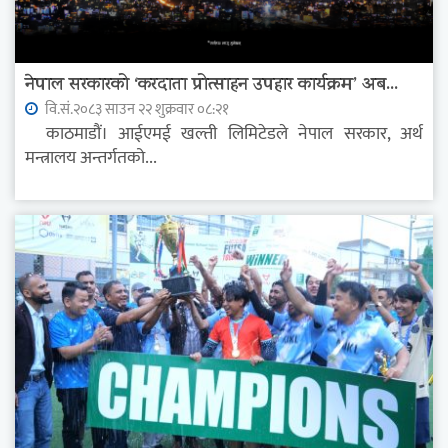
नेपाल सरकारको ‘करदाता प्रोत्साहन उपहार कार्यक्रम’ अब...
वि.सं.२०८३ साउन २२ शुक्रवार ०८:२१
काठमाडौं। आईएमई खल्ती लिमिटेडले नेपाल सरकार, अर्थ
मन्त्रालय अन्तर्गतको...