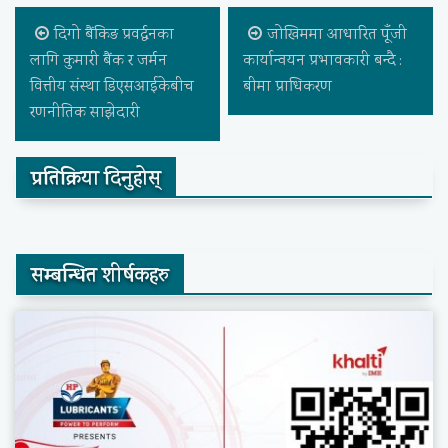
दिगो बैंकिङ प्रवर्द्धनका
जोखिममा आधारित पूँजी
लागि कुमारी बैंक र जर्मन
कार्यान्वयन प्रभावकारी बन्दै :
वित्तीय संस्था डिएसआईकेबीच
बीमा प्राधिकरण
रणनीतिक साझेदारी
प्रतिक्रिया दिनुहोस्
सम्बन्धित शीर्षकहरु