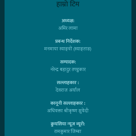
हाम्राे टिम
अध्यक्ष:
अमिर लामा
प्रबन्ध निर्देशक:
मनमाया स्याङ्वाे (स्याङ्ताङ)
सम्पादक:
नरेन्द्र बहादुर तण्डुकार
सल्लाहकार :
देवराज अर्याल
कानूनी सल्लाहकार :
अधिवक्ता श्रीकृष्ण सुवेदी
क्रुयसिया न्यूज व्यूराे:
रामकुमार जिम्बा