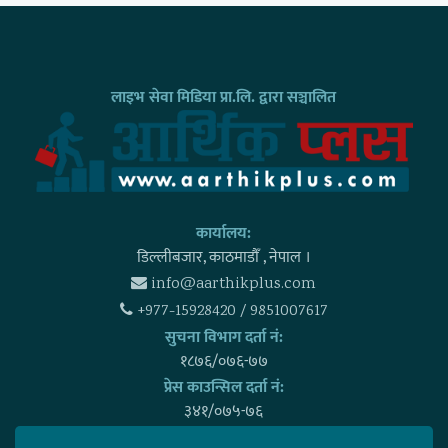
लाइभ सेवा मिडिया प्रा.लि. द्वारा सञ्चालित
कार्यालय:
डिल्लीबजार, काठमाडाैँ , नेपाल ।
info@aarthikplus.com
+977-15928420 / 9851007617
सुचना विभाग दर्ता नं:
१८७६/०७६-७७
प्रेस काउन्सिल दर्ता नं:
३४१/०७५-७६