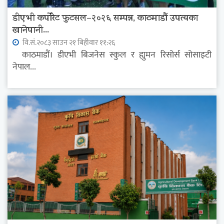
डीएभी कर्पोरेट फुटसल–२०२६ सम्पन्न, काठमाडौं उपत्यका
खानेपानी...
वि.सं.२०८३ साउन २१ बिहीवार ११:२६
काठमाडौं। डीएभी बिजनेस स्कुल र ह्युमन रिसोर्स सोसाइटी
नेपाल...