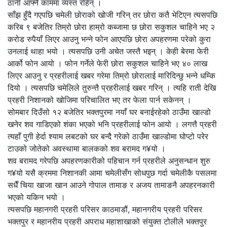
ठानी आफ्नै काममा व्यस्त रहिन् ।
साँझ हुँदै गएपछि चमेली छोराको खोजी गरिन् तर छोरा कतै भेटिएन त्यसपछि
करिब ९ बजेतिर तिम्रो छोरा हाम्रो कब्जामा छ छोरा सकुशल चाहिने भए २
करोड रुपैयाँ लिएर आउनु भन्ने फोन आएपछि छोरा अपहरणमा परेको कुरा
उनलाई थाहा भयो । त्यसपछि उनी अचेत जस्तै भइन् । केही बेरमा फेरी
आर्को फोन आयो । फोन गर्नेले फेरी छोरा सकुशल चाहिने भए ४० लाख
लिएर आउनु र प्रहरीलाई खबर गरेमा तिम्रो छोरालाई मारिदिन्छु भन्ने धम्कि
दियो । त्यसपछि चमेलिले तुरुन्तै प्रहरीलाई खबर गरिन् । त्यहि राती देखि
प्रहरी निशानको खोजिमा परिचालित भए तर फेला पार्न सकेनन् ।
सोमबार दिउँसो १२ बजेतिर भक्तपुरमा नयाँ घर बनाईरहेको ठाउँमा खाल्डो
खनेर शव गाडिएको शंका भएको भनि प्रहरीलाई फोन आयो । लगत्तै प्रहरी
त्यहाँ पुगी हेर्दा श्याम लबटको घर बन्दै गरेको ठाउँमा खाल्डोमा घोप्टो परेर
टाउको जोतेको अवस्थामा बालकको शव बरामद ग¥यो ।
शव बरामद गरेपछि अपहरणकारीको पहिचान गर्न प्रहरीले अनुसन्धान शुरु
ग¥यो यसै क्रममा निशानकी आमा चमेलीसँग सोधपुछ गर्दा चमेलीकै पसलमा
सधैँ चिया खाजा खान आउने गोपाल तामाङ र अजय तामाङनै अपहरनकारी
भएको यकिन भयो ।
त्यसपछि महानगरी प्रहरी परिसर काठमाडौं, महानगरीय प्रहरी परिसर
भक्तपुर र महानरीय प्रहरी अपराध महाशाखाको संयुक्त टोलीले भक्तपुर