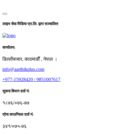
लाइभ सेवा मिडिया प्रा.लि. द्वारा सञ्चालित
कार्यालय:
डिल्लीबजार, काठमाडाैँ , नेपाल ।
info@aarthikplus.com
+977-15928420 / 9851007617
सुचना विभाग दर्ता नं:
१८७६/०७६-७७
प्रेस काउन्सिल दर्ता नं:
३४१/०७५-७६