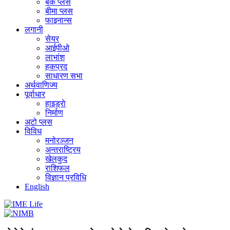
बैंक प्लस
बीमा प्लस
फाइनान्स
लगानी
सेयर
आईपीओ
लाभांश
हकप्रद
साधारण सभा
अर्थवाणिज्य
पूर्वाधार
हाइड्राे
निर्माण
अटो प्लस
विविध
मनोरञ्जन
अन्तराष्ट्रिय
खेलकुद
राशिफल
विज्ञान प्रविधि
English