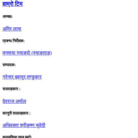
हाम्राे टिम
अध्यक्ष:
अमिर लामा
प्रबन्ध निर्देशक:
मनमाया स्याङ्वाे (स्याङ्ताङ)
सम्पादक:
नरेन्द्र बहादुर तण्डुकार
सल्लाहकार :
देवराज अर्याल
कानूनी सल्लाहकार :
अधिवक्ता श्रीकृष्ण सुवेदी
क्रुयसिया न्यूज व्यूराे: