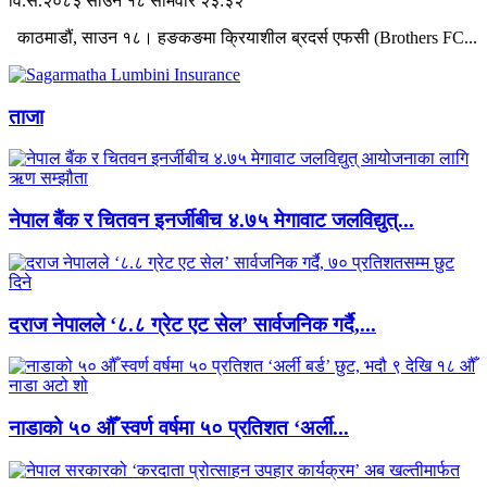
वि.सं.२०८३ साउन १८ सोमवार २३:३२
काठमाडौं, साउन १८। हङकङमा क्रियाशील ब्रदर्स एफसी (Brothers FC...
ताजा
नेपाल बैंक र चितवन इनर्जीबीच ४.७५ मेगावाट जलविद्युत्...
दराज नेपालले ‘८.८ ग्रेट एट सेल’ सार्वजनिक गर्दै,...
नाडाको ५० औँ स्वर्ण वर्षमा ५० प्रतिशत ‘अर्ली...