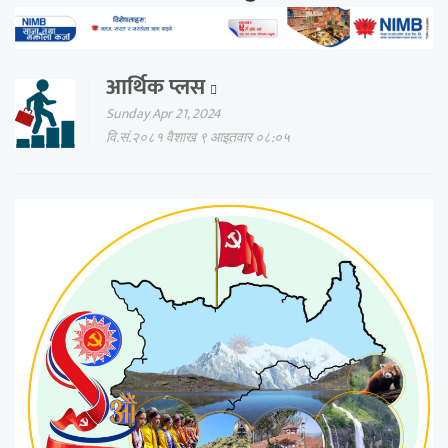
आर्थिक प्लस
Sunday Apr 21, 2024
वि.सं.२०८१ वैशाख ९ आइतवार ०८:०५