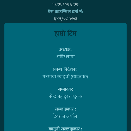
१८७६/०७६-७७
प्रेस काउन्सिल दर्ता नं:
३४१/०७५-७६
हाम्राे टिम
अध्यक्ष:
अमिर लामा
प्रबन्ध निर्देशक:
मनमाया स्याङ्वाे (स्याङ्ताङ)
सम्पादक:
नरेन्द्र बहादुर तण्डुकार
सल्लाहकार :
देवराज अर्याल
कानूनी सल्लाहकार :