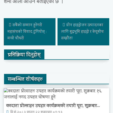
शर्मा ओली आउने बताइएको छ ।
सबैको सम्मान हुनेगरी
ग्रीन हाइड्रोजन उत्पादनका
महासंघको विवाद टुंगियोस् :
लागि बुद्धभूमि हाइड्रो र केयूबीच
मन्त्री चौधरी
सम्झौता
प्रतिक्रिया दिनुहोस्
सम्बन्धित शीर्षकहरु
करदाता प्रोत्साहन उपहार कार्यक्रमको तयारी पूरा, शुक्रबार...
वि.सं.२०८३ साउन २२ शुक्रवार ०९:१३