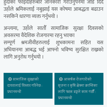
हुँदाका फाइदाहरुबारे जानकारी गराउनुपर्नेमा जोड दिँदै
उहाँले श्रमिकलाई नबुझाई यस कोषमा आबद्धता बढाउन
नसकिने धारणा व्यक्त गर्नुभयो ।
अन्त्यमा, उहाँले सातौँ सामाजिक सुरक्षा दिवसको
अवसरमा वैदेशिक रोजगारमा रहनु भएका
सम्पूर्ण श्रमजीवीहरुलाई शुभकामना सहित यस
अभियानमा आबद्ध भई आफ्नो भविष्य सुरक्षित राख्नको
लागि अनुरोध गर्नुभयो ।
सामाजिक सुरक्षाको
आकर्षक रोजगारीको
दायरालाई विस्तार गरिनेछ :
सृजना र कृषि क्षेत्रमा क्रान्तिका
प्रधानमन्त्री
लागि फरक ढङ्गले काम गर्छाैँ :
प्रधानमन्त्री