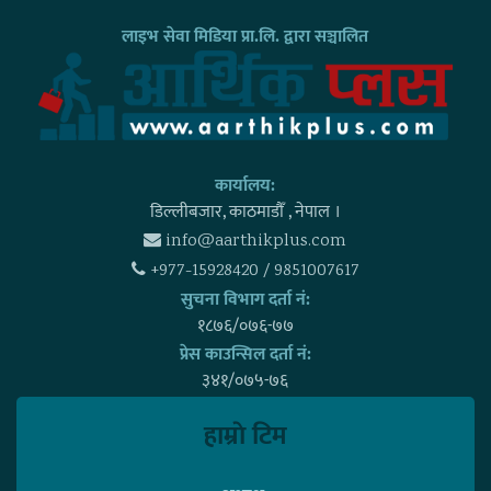
लाइभ सेवा मिडिया प्रा.लि. द्वारा सञ्चालित
कार्यालय:
डिल्लीबजार, काठमाडाैँ , नेपाल ।
info@aarthikplus.com
+977-15928420 / 9851007617
सुचना विभाग दर्ता नं:
१८७६/०७६-७७
प्रेस काउन्सिल दर्ता नं:
३४१/०७५-७६
हाम्राे टिम