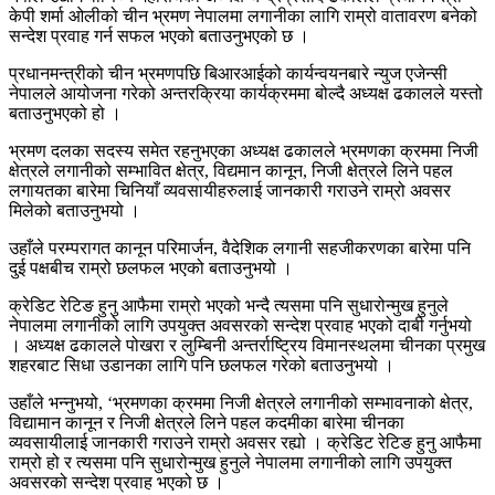
केपी शर्मा ओलीको चीन भ्रमण नेपालमा लगानीका लागि राम्रो वातावरण बनेको
सन्देश प्रवाह गर्न सफल भएको बताउनुभएको छ ।
प्रधानमन्त्रीको चीन भ्रमणपछि बिआरआईको कार्यन्वयनबारे न्युज एजेन्सी
नेपालले आयोजना गरेको अन्तरक्रिया कार्यक्रममा बोल्दै अध्यक्ष ढकालले यस्तो
बताउनुभएको हो ।
भ्रमण दलका सदस्य समेत रहनुभएका अध्यक्ष ढकालले भ्रमणका क्रममा निजी
क्षेत्रले लगानीको सम्भावित क्षेत्र, विद्यमान कानून, निजी क्षेत्रले लिने पहल
लगायतका बारेमा चिनियाँ व्यवसायीहरुलाई जानकारी गराउने राम्रो अवसर
मिलेको बताउनुभयो ।
उहाँले परम्परागत कानून परिमार्जन, वैदेशिक लगानी सहजीकरणका बारेमा पनि
दुई पक्षबीच राम्रो छलफल भएको बताउनुभयो ।
क्रेडिट रेटिङ हुनु आफैमा राम्रो भएको भन्दै त्यसमा पनि सुधारोन्मुख हुनुले
नेपालमा लगानीको लागि उपयुक्त अवसरको सन्देश प्रवाह भएको दाबी गर्नुभयो
। अध्यक्ष ढकालले पोखरा र लुम्बिनी अन्तर्राष्ट्रिय विमानस्थलमा चीनका प्रमुख
शहरबाट सिधा उडानका लागि पनि छलफल गरेको बताउनुभयो ।
उहाँले भन्नुभयो, ‘भ्रमणका क्रममा निजी क्षेत्रले लगानीको सम्भावनाको क्षेत्र,
विद्यामान कानून र निजी क्षेत्रले लिने पहल कदमीका बारेमा चीनका
व्यवसायीलाई जानकारी गराउने राम्रो अवसर रह्यो । क्रेडिट रेटिङ हुनु आफैमा
राम्रो हो र त्यसमा पनि सुधारोन्मुख हुनुले नेपालमा लगानीको लागि उपयुक्त
अवसरको सन्देश प्रवाह भएको छ ।