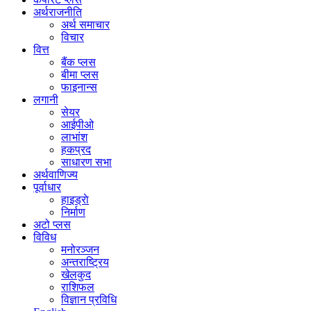
अर्थराजनीति
अर्थ समाचार
विचार
वित्त
बैंक प्लस
बीमा प्लस
फाइनान्स
लगानी
सेयर
आईपीओ
लाभांश
हकप्रद
साधारण सभा
अर्थवाणिज्य
पूर्वाधार
हाइड्राे
निर्माण
अटो प्लस
विविध
मनोरञ्जन
अन्तराष्ट्रिय
खेलकुद
राशिफल
विज्ञान प्रविधि