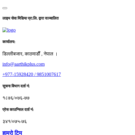
लाइभ सेवा मिडिया प्रा.लि. द्वारा सञ्चालित
कार्यालय:
डिल्लीबजार, काठमाडाैँ , नेपाल ।
info@aarthikplus.com
+977-15928420 / 9851007617
सुचना विभाग दर्ता नं:
१८७६/०७६-७७
प्रेस काउन्सिल दर्ता नं:
३४१/०७५-७६
हाम्राे टिम