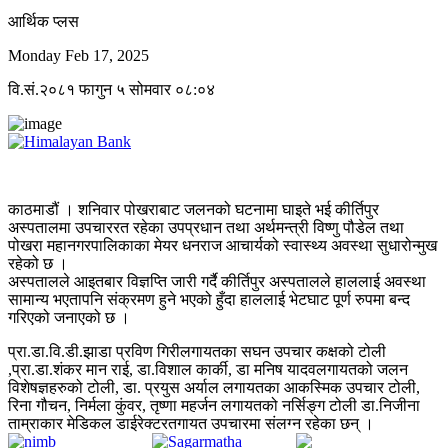
आर्थिक प्लस
Monday Feb 17, 2025
वि.सं.२०८१ फागुन ५ सोमवार ०८:०४
काठमाडौं । शनिवार पोखराबाट जलनको घटनामा घाइते भई कीर्तिपुर
अस्पतालमा उपचाररत रहेका उपप्रधान तथा अर्थमन्त्री विष्णु पौडेल तथा
पोखरा महानगरपालिकाका मेयर धनराज आचार्यको स्वास्थ्य अवस्था सुधारोन्मुख
रहेको छ ।
अस्पतालले आइतबार विज्ञप्ति जारी गर्दै कीर्तिपुर अस्पतालले हाललाई अवस्था
सामान्य भएतापनि संक्रमण हुने भएको हुँदा हाललाई भेटघाट पूर्ण रुपमा बन्द
गरिएको जनाएको छ ।
प्रा.डा.वि.डी.झाडा प्रविण गिरीलगायतका सघन उपचार कक्षको टोली
,प्रा.डा.शंकर मान राई, डा.विशाल कार्की, डा मनिष यादवलगायतको जलन
विशेषज्ञहरुको टोली, डा. प्रयुस अर्याल लगायतका आकस्मिक उपचार टोली,
रिना गौचन, निर्मला कुंवर, तृष्णा महर्जन लगायतको नर्सिङ्ग टोली डा.निजीना
ताम्राकार मेडिकल डाईरेक्टरतगायत उपचारमा संलग्न रहेका छन् ।