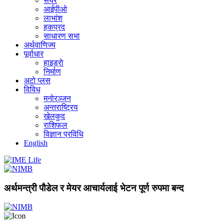
सेयर
आईपीओ
लाभांश
हकप्रद
साधारण सभा
अर्थवाणिज्य
पूर्वाधार
हाइड्राे
निर्माण
अटो प्लस
विविध
मनोरञ्जन
अन्तराष्ट्रिय
खेलकुद
राशिफल
विज्ञान प्रविधि
English
अर्थमन्त्री पौडेल र मेयर आचार्यलाई भेटन पूर्ण रुपमा बन्द