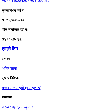
+977-15928420 / 9851007617
सुचना विभाग दर्ता नं:
१८७६/०७६-७७
प्रेस काउन्सिल दर्ता नं:
३४१/०७५-७६
हाम्राे टिम
अध्यक्ष:
अमिर लामा
प्रबन्ध निर्देशक:
मनमाया स्याङ्वाे (स्याङ्ताङ)
सम्पादक:
नरेन्द्र बहादुर तण्डुकार