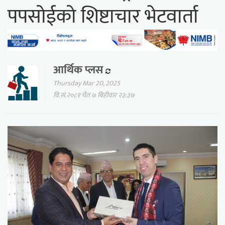
पपसोईको शिष्टाचार भेटवार्ता
आर्थिक प्लस
Thursday Mar 20, 2025
वि.सं.२०८१ चैत ७ बिहीवार २३:३७