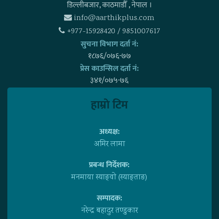
डिल्लीबजार, काठमाडाैँ , नेपाल ।
info@aarthikplus.com
+977-15928420 / 9851007617
सुचना विभाग दर्ता नं:
१८७६/०७६-७७
प्रेस काउन्सिल दर्ता नं:
३४१/०७५-७६
हाम्राे टिम
अध्यक्ष:
अमिर लामा
प्रबन्ध निर्देशक:
मनमाया स्याङ्वाे (स्याङ्ताङ)
सम्पादक:
नरेन्द्र बहादुर तण्डुकार