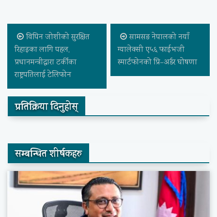
विपिन जोशीको सुरक्षित
सामसङ नेपालको नयाँ
रिहाइका लागि पहल,
ग्यालेक्सी ए५६ फाईभजी
प्रधानमन्त्रीद्वारा टर्कीका
स्मार्टफोनको प्रि–अर्डर घोषणा
राष्ट्रपतिलाई टेलिफोन
प्रतिक्रिया दिनुहोस्
सम्बन्धित शीर्षकहरु