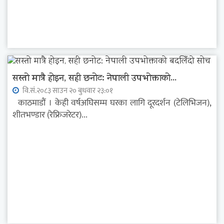
सस्तो मात्रै होइन, सही छनोट: नेपाली उपभोक्ताको...
वि.सं.२०८३ साउन २० बुधवार २३:०१
काठमाडौं । केही वर्षअघिसम्म घरका लागि दूरदर्शन (टेलिभिजन),
शीतभण्डार (रेफ्रिजरेटर)...