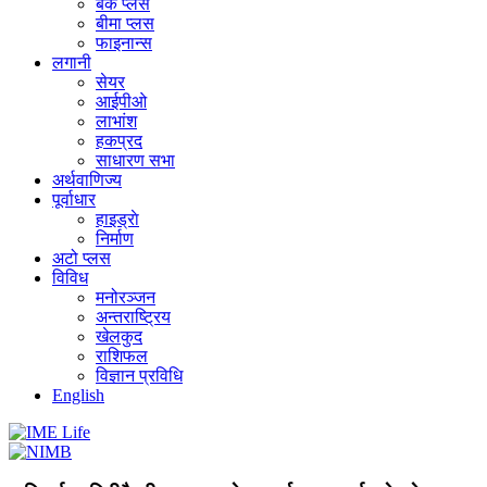
बैंक प्लस
बीमा प्लस
फाइनान्स
लगानी
सेयर
आईपीओ
लाभांश
हकप्रद
साधारण सभा
अर्थवाणिज्य
पूर्वाधार
हाइड्राे
निर्माण
अटो प्लस
विविध
मनोरञ्जन
अन्तराष्ट्रिय
खेलकुद
राशिफल
विज्ञान प्रविधि
English