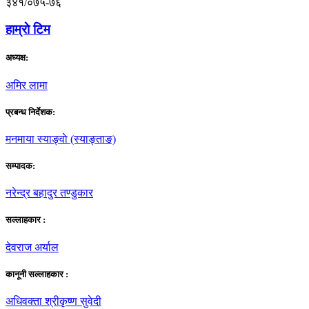
३४१/०७५-७६
हाम्राे टिम
अध्यक्ष:
अमिर लामा
प्रबन्ध निर्देशक:
मनमाया स्याङ्वाे (स्याङ्ताङ)
सम्पादक:
नरेन्द्र बहादुर तण्डुकार
सल्लाहकार :
देवराज अर्याल
कानूनी सल्लाहकार :
अधिवक्ता श्रीकृष्ण सुवेदी