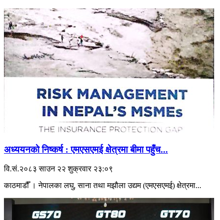
अध्ययनको निष्कर्ष : एमएसएमई क्षेत्रमा बीमा पहुँच...
वि.सं.२०८३ साउन २२ शुक्रवार २३:०९
काठमाडौँ । नेपालका लघु, साना तथा मझौला उद्यम (एमएसएमई) क्षेत्रमा...