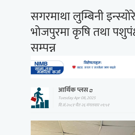
सगरमाथा लुम्बिनी इन्स्योरे
भोजपुरमा कृषि तथा पशुपंक
सम्पन्न
आर्थिक प्लस
Tuesday Apr 08, 2025
वि.सं.२०८१ चैत २६ मंगलवार ०९:५१