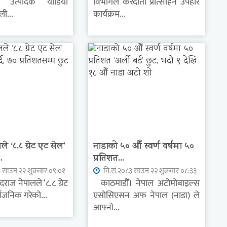
न उत्पादक याडिया
विभागले करदाता प्रोत्साहन उपहार
ली...
कार्यक्रम...
े ‘८.८ ग्रेट एट सेल’
नाडाको ५० औँ स्वर्ण वर्षमा ५०
.
प्रतिशत...
 साउन २२ शुक्रवार ०९:०१
वि.सं.२०८३ साउन २२ शुक्रवार ०८:३३
राज नेपालले ‘८.८ ग्रेट
काठमाडौँ। नेपाल अटोमोबाइल्स
्वजनिक गरेको...
एसोसिएसन अफ नेपाल (नाडा) ले
आफ्नो...