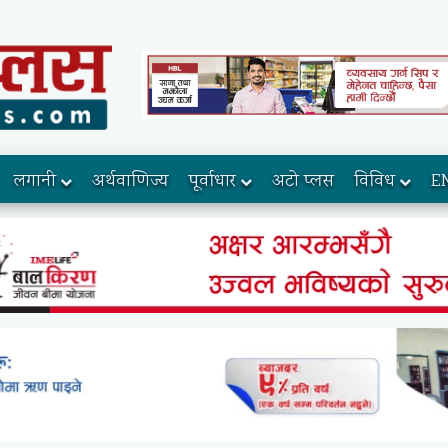
लगानी
अर्थवाणिज्य
पूर्वाधार
अटो प्लस
विविध
E