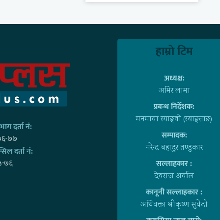
हाम्राे टिम
अध्यक्ष:
अमिर लामा
प्रबन्ध निर्देशक:
मनमाया स्याङ्वाे (स्याङ्ताङ)
ाग दर्ता नं:
सम्पादक:
७६-७७
नरेन्द्र बहादुर तण्डुकार
्सिल दर्ता नं:
५-७६
सल्लाहकार :
देवराज अर्याल
कानूनी सल्लाहकार :
अधिवक्ता श्रीकृष्ण सुवेदी