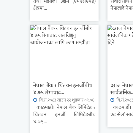
तथा मझौला उद्यम (एमएसएमई)
सवारीसाध
क्षेत्रमा...
नेपालले नेपा
नेपाल बैंक र चितवन इनर्जीबीच
दराज नेपालल
४.७५ मेगावाट...
सार्वजनिक..
वि.सं.२०८३ साउन २२ शुक्रवार ०९:०६
वि.सं.२०८३
काठमाडौं। नेपाल बैंक लिमिटेड र
काठमाडौं। द
चितवन इनर्जी लिमिटेडबीच
एट सेल’ सार
४.७५...