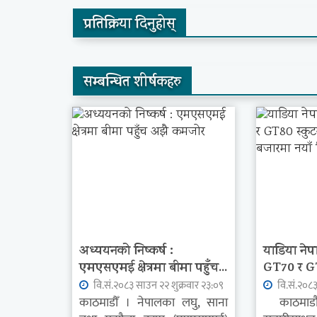
प्रतिक्रिया दिनुहोस्
सम्बन्धित शीर्षकहरु
अध्ययनको निष्कर्ष :
याडिया नेप
एमएसएमई क्षेत्रमा बीमा पहुँच...
GT70 र GT8
वि.सं.२०८३ साउन २२ शुक्रवार २३:०९
वि.सं.२०८३
काठमाडौँ । नेपालका लघु, साना
काठमाडौं । 