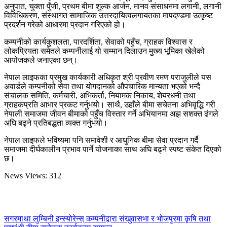
अनुपात, चुक्ता पुँजी, प्रथम बीमा शुल्क आर्जन, मानव संसाधनमा लगानी, लगानी
विविधिकरण, संस्थागत सामाजिक उत्तरदायित्वलगायतका मापदण्डमा उत्कृष्ट
प्रदर्शन गरेको आधारमा प्रदान गरिएको हो।
कम्पनीको कार्यकुशलता, पारदर्शिता, सेवाको पहुँच, ग्राहक विश्वास र
लोकप्रियता समेतले कम्पनीलाई यो सम्मान दिलाउन मुख्य भूमिका खेलेको
आयोजकले जनाएका छन्।
नेपाल लाइफका प्रमुख कार्यकारी अधिकृत श्री प्रवीण रमण पराजुलीले यस
अवार्डले कम्पनीको सेवा तथा योगदानको औपचारिक मान्यता भएको भन्दै
संचालक समिति, कर्मचारी, अभिकर्ता, नियामक निकाय, शेयरधनी तथा
ग्राहकप्रति आभार प्रकट गर्नुभयो। साथै, उहाँले बीमा सचेतना अभिवृद्धि गरी
नेपाली समाजमा जीवन बीमाको पहुँच विस्तार गर्ने अभियानमा अझ सशक्त ढंगले
अघि बढ्ने प्रतिबद्धता व्यक्त गर्नुभयो।
नेपाल लाइफले भविष्यमा पनि समावेशी र आधुनिक बीमा सेवा प्रदान गर्दै
समाजमा दीर्घकालीन प्रभाव पार्ने योजनाका साथ अघि बढ्ने स्पष्ट संकेत दिएको
छ।
News Views:
312
सगरमाथा लुम्बिनी इन्स्योरेन्स् कम्पनीद्वारा संखुवासभा र भोजपुरमा कृषि तथा