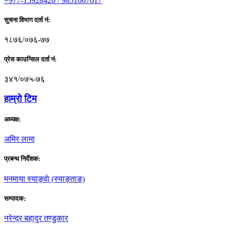
+977-15928420 / 9851007617
सुचना विभाग दर्ता नं:
१८७६/०७६-७७
प्रेस काउन्सिल दर्ता नं:
३४१/०७५-७६
हाम्राे टिम
अध्यक्ष:
अमिर लामा
प्रबन्ध निर्देशक:
मनमाया स्याङ्वाे (स्याङ्ताङ)
सम्पादक:
नरेन्द्र बहादुर तण्डुकार