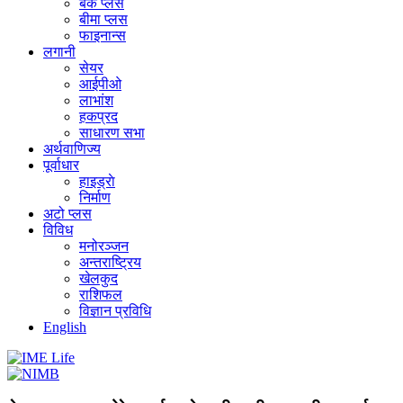
बैंक प्लस
बीमा प्लस
फाइनान्स
लगानी
सेयर
आईपीओ
लाभांश
हकप्रद
साधारण सभा
अर्थवाणिज्य
पूर्वाधार
हाइड्राे
निर्माण
अटो प्लस
विविध
मनोरञ्जन
अन्तराष्ट्रिय
खेलकुद
राशिफल
विज्ञान प्रविधि
English