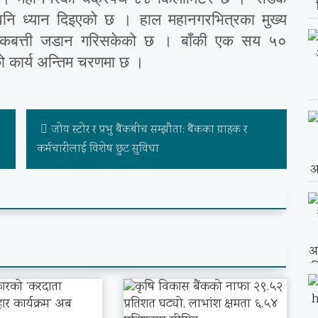
ि पनि ध्यान दिइएको छ । हाल महानगरभित्रका मुख्य
 सडकबत्ती जडान गरिसकेको छ । बाँकी एक सय ५०
को कार्य अन्तिम चरणमा छ ।
जोय स्टोर र प्रभु बैंकबीच सम्झौता: बैंकका ग्राहक र
कर्मचारीलाई विशेष छुट सुविधा