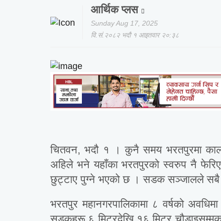
आर्थिक प्लस
Sunday Aug 17, 2025
वि.सं.२०८२ भदौ १ आइतवार २०:३८
चितवन, भदौ १ । कुनै समय भरतपुरमा कालोपत्
अहिले भने यहाँका भरतपुरको स्वरुप नै फेर
छुट्टाए पुग्ने भएको छ । सडक सञ्जालले सब
भरतपुर महानगरपालिकामा ८ वर्षको अवधि
सडकहरू ६ मिटरदेखि १६ मिटर चौडाइसम्मका