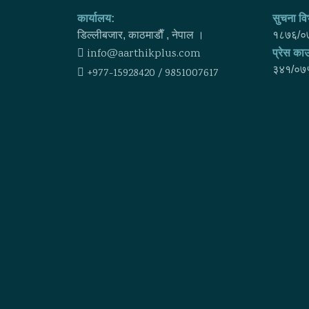
कार्यालय:
सुचना विभ
डिल्लीबजार, काठमाडाैँ , नेपाल ।
१८७६/०
info@aarthikplus.com
प्रेस काउ
३४१/०७
+977-15928420 / 9851007617