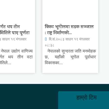
र्गत थप तीन
विकट भूगोलमा सडक सञ्जाल
तिले पाए पूर्णता
: राष्ट्र निर्माणको...
३ साउन १९ मंगलवार
वि.सं.२०८३ साउन १९ मंगलवार
०८:३८
नेपाल उद्योग वाणिज्य
नेपालको सुन्दरता जति मनमोहक
तर्गत थप तीन वटा
छ, यहाँको भूगोल पूर्वाधार
तिले...
विकासका...
हाम्राे टिम