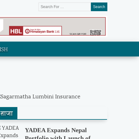
Search
ISH
ताजा
YADEA Expands Nepal
Portfolio with Launch of