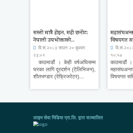
सस्तो मात्रै होइन, सही छनोट:
महासंघअन्त
नेपाली उपभोक्ताको...
विषयगत समि
वि.सं.२०८३ साउन २० बुधवार
वि.सं.२०८
२३:०१
१०:५४
काठमाडौं । केही वर्षअघिसम्म
काठमाडौं । 
घरका लागि दूरदर्शन (टेलिभिजन),
महासंघअन्
शीतभण्डार (रेफ्रिजरेटर)...
विषयगत समि
लाइभ सेवा मिडिया प्रा.लि. द्वारा सञ्चालित