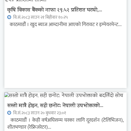
कृषि विकास बैंकको नाफा २९.५२ प्रतिशत घट्यो,...
वि.सं.२०८३ साउन २१ बिहीवार १०:२५
काठमाडौं । खुद ब्याज आम्दानीमा आएको गिरावट र इम्पेयरमेन्ट...
सस्तो मात्रै होइन, सही छनोट: नेपाली उपभोक्ताको...
वि.सं.२०८३ साउन २० बुधवार २३:०१
काठमाडौं । केही वर्षअघिसम्म घरका लागि दूरदर्शन (टेलिभिजन),
शीतभण्डार (रेफ्रिजरेटर)...