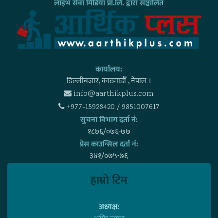
लाइभ सेवा मिडिया प्रा.लि. द्वारा सञ्चालित
कार्यालय:
डिल्लीबजार, काठमाडाैँ , नेपाल ।
info@aarthikplus.com
+977-15928420 / 9851007617
सुचना विभाग दर्ता नं:
१८७६/०७६-७७
प्रेस काउन्सिल दर्ता नं:
३४१/०७५-७६
हाम्राे टिम
अध्यक्ष: