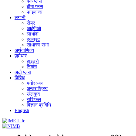
बैंक प्लस
बीमा प्लस
फाइनान्स
लगानी
सेयर
आईपीओ
लाभांश
हकप्रद
साधारण सभा
अर्थवाणिज्य
पूर्वाधार
हाइड्राे
निर्माण
अटो प्लस
विविध
मनोरञ्जन
अन्तराष्ट्रिय
खेलकुद
राशिफल
विज्ञान प्रविधि
English