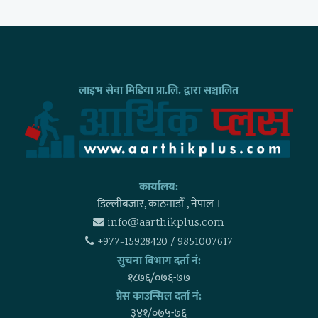
लाइभ सेवा मिडिया प्रा.लि. द्वारा सञ्चालित
कार्यालय:
डिल्लीबजार, काठमाडाैँ , नेपाल ।
info@aarthikplus.com
+977-15928420 / 9851007617
सुचना विभाग दर्ता नं:
१८७६/०७६-७७
प्रेस काउन्सिल दर्ता नं:
३४१/०७५-७६