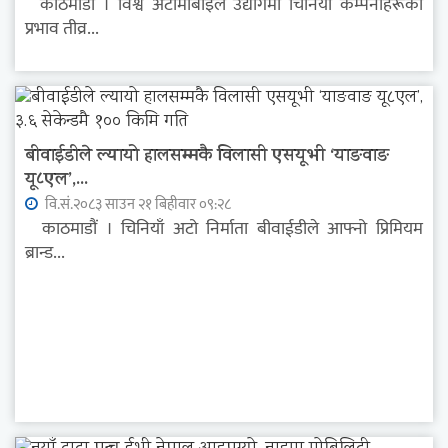
काठमाडौं । विश्व अटोमोबाइल उद्योगमा चिनियाँ कम्पनीहरूको
प्रभाव तीव्र...
बीवाईडीले ल्यायो हालसम्मकै विलासी एसयूभी ‘याङवाङ
यू८एल’,...
वि.सं.२०८३ साउन २१ बिहीवार ०९:२८
काठमाडौं । चिनियाँ अटो निर्माता बीवाईडीले आफ्नो प्रिमियम
ब्रान्ड...