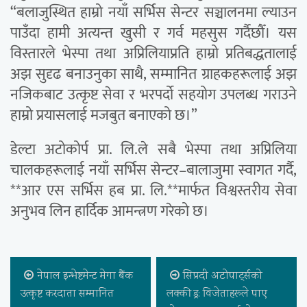
“बलाजुस्थित हाम्रो नयाँ सर्भिस सेन्टर सञ्चालनमा ल्याउन
पाउँदा हामी अत्यन्त खुसी र गर्व महसुस गर्दैछौँ। यस
विस्तारले भेस्पा तथा अप्रिलियाप्रति हाम्रो प्रतिबद्धतालाई
अझ सुदृढ बनाउनुका साथै, सम्मानित ग्राहकहरूलाई अझ
नजिकबाट उत्कृष्ट सेवा र भरपर्दो सहयोग उपलब्ध गराउने
हाम्रो प्रयासलाई मजबुत बनाएको छ।”
डेल्टा अटोकोर्प प्रा. लि.ले सबै भेस्पा तथा अप्रिलिया
चालकहरूलाई नयाँ सर्भिस सेन्टर–बालाजुमा स्वागत गर्दै,
**आर एस सर्भिस हब प्रा. लि.**मार्फत विश्वस्तरीय सेवा
अनुभव लिन हार्दिक आमन्त्रण गरेको छ।
नेपाल इन्भेष्टमेन्ट मेगा बैंक
सिप्रदी अटोपार्ट्सको
उत्कृष्ट करदाता सम्मानित
लक्की ड्र: विजेताहरूले पाए